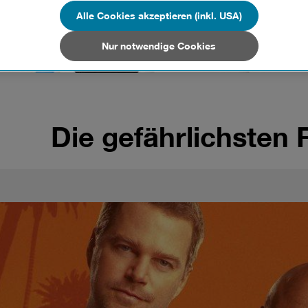
n Unternehmen in Drittstaaten, die ein ähnliches Datenschutzniveau wie i
hen Union aufweisen (z.B. Data Privacy Framework), werden wie europäis
Alle Cookies akzeptieren (inkl. USA)
en behandelt.
Nur notwendige Cookies
Nur notwendige Cookies“ wählen, dann sind für Sie nur jene Cookies im 
on dieser Website unerlässlich sind.
Die gefährlichsten 