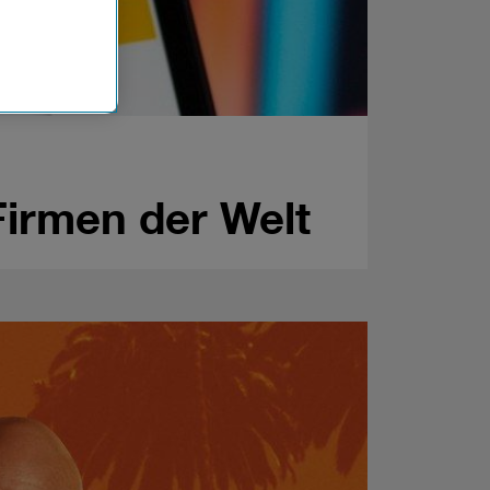
n der
che
Einsatz, die
Firmen der Welt