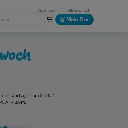
Drei Shops
Hilfe & Kontakt
Mein Drei
twoch
amm "Late Night" um 22:00?
n, ATV u.v.m.