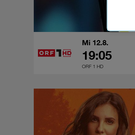
Cookies vo
Europäisc
Unternehm
Wenn Sie „
zur Funkti
Mi 12.8.
19:05
ORF 1 HD