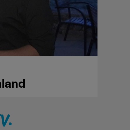
nland
V.