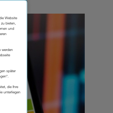
s.
die Website
 zu bieten,
ernen und
seren
o werden
ebseite
gen später
ngen“.
et, die Ihre
ie unterliegen
elfe zur