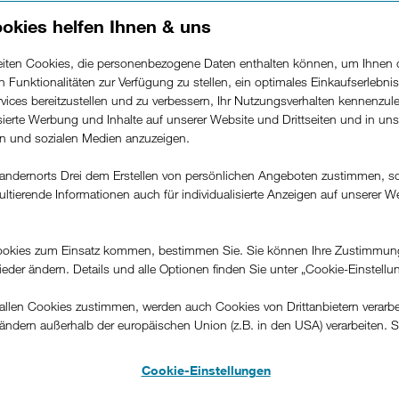
ORF ein
ittwoch auf
okies helfen Ihnen & uns
beiten Cookies, die personenbezogene Daten enthalten können, um Ihnen 
ren Funktionalitäten zur Verfügung zu stellen, ein optimales Einkaufserlebnis
vices bereitzustellen und zu verbessern, Ihr Nutzungsverhalten kennenzul
isierte Werbung und Inhalte auf unserer Website und Drittseiten und in un
rn und sozialen Medien anzuzeigen.
andernorts Drei dem Erstellen von persönlichen Angeboten zustimmen, s
ultierende Informationen auch für individualisierte Anzeigen auf unserer W
.
okies zum Einsatz kommen, bestimmen Sie. Sie können Ihre Zustimmun
wieder ändern. Details und alle Optionen finden Sie unter „Cookie-Einstellu
llen Cookies zustimmen, werden auch Cookies von Drittanbietern verarbeit
ändern außerhalb der europäischen Union (z.B. in den USA) verarbeiten. S
-konformen Datenschutzniveau und es stehen keine wirksamen Rechtsbeh
.
Cookie-Einstellungen