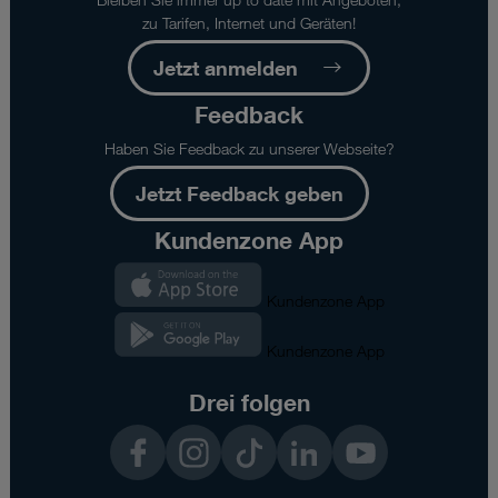
zu Tarifen, Internet und Geräten!
Jetzt anmelden
Feedback
Haben Sie Feedback zu unserer Webseite?
Jetzt Feedback geben
Kundenzone App
Kundenzone App
Kundenzone App
Drei folgen
Facebook
Instagram
TikTok
LinkedIn
YouTube