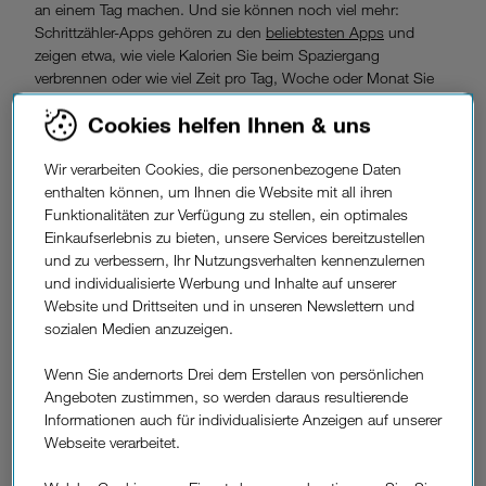
an einem Tag machen. Und sie können noch viel mehr:
Schrittzähler-Apps gehören zu den
beliebtesten Apps
und
zeigen etwa, wie viele Kalorien Sie beim Spaziergang
verbrennen oder wie viel Zeit pro Tag, Woche oder Monat Sie
aktiv sind. Wir stellen Ihnen unsere fünf Lieblings-Apps zum
Cookies helfen Ihnen & uns
Schrittezählen vor.
funktionieren
Wie
Wir verarbeiten Cookies, die personenbezogene Daten
Schrittzähler-Apps?
enthalten können, um Ihnen die Website mit all ihren
Funktionalitäten zur Verfügung zu stellen, ein optimales
Einkaufserlebnis zu bieten, unsere Services bereitzustellen
Schrittzähler-Apps für Smartphones agieren beeindruckend
und zu verbessern, Ihr Nutzungsverhalten kennenzulernen
genau: Jedes
Android-Smartphone
oder
iPhone
verfügt über
und individualisierte Werbung und Inhalte auf unserer
einen sogenannten
MEMS-Sensor
(mikroelektrisch-
Website und Drittseiten und in unseren Newslettern und
mechanisches System). Dieser Sensor versteht, wenn sich Ihr
sozialen Medien anzuzeigen.
Smartphone nach links, rechts, unten oder vorn bewegt.
MEMS-Sensoren erkennen zum Beispiel, wenn Sie sich auf
Wenn Sie andernorts Drei dem Erstellen von persönlichen
einen Stuhl setzen, Treppen steigen – oder einen Schritt
Angeboten zustimmen, so werden daraus resultierende
gehen.
Informationen auch für individualisierte Anzeigen auf unserer
Webseite verarbeitet.
Spezielle Apps können mit Hilfe dieses Sensors Ihre Schritte
zählen. Da der MEMS-Sensor
Bewegungen präzise