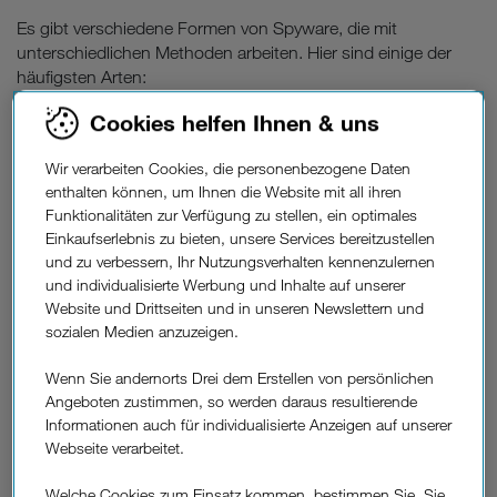
Es gibt verschiedene Formen von Spyware, die mit
unterschiedlichen Methoden arbeiten. Hier sind einige der
häufigsten Arten:
Keylogger-Spyware
Cookies helfen Ihnen & uns
„Keylogger“ ist eine Abkürzung für Keystroke Logger. Dabei
Wir verarbeiten Cookies, die personenbezogene Daten
Überwachungssoftware
handelt es sich um
, die
enthalten können, um Ihnen die Website mit all ihren
aufzeichnet, was Sie in die Tastatur eingeben. Dazu zählen
Funktionalitäten zur Verfügung zu stellen, ein optimales
besuchte Websites, Kennwörter, Chat-Dialoge und
Einkaufserlebnis zu bieten, unsere Services bereitzustellen
Tastenanschläge. Ziel ist es, Passwörter und andere
und zu verbessern, Ihr Nutzungsverhalten kennenzulernen
vertrauliche Informationen zu stehlen.
und individualisierte Werbung und Inhalte auf unserer
Website und Drittseiten und in unseren Newslettern und
Adware
sozialen Medien anzuzeigen.
unerwünschte Werbung
Adware zeigt
an und sammelt
Wenn Sie andernorts Drei dem Erstellen von persönlichen
Informationen über die Vorlieben der Nutzer, um
Angeboten zustimmen, so werden daraus resultierende
personalisierte Anzeigen zu schalten. Manche Adware-
Informationen auch für individualisierte Anzeigen auf unserer
Varianten überwachen auch Ihr Online-Verhalten, um Ihnen
Webseite verarbeitet.
gezielt passende Anzeigen zu präsentieren.
Welche Cookies zum Einsatz kommen, bestimmen Sie. Sie