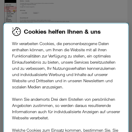
Cookies helfen Ihnen & uns
Wir verarbeiten Cookies, die personenbezogene Daten
enthalten können, um Ihnen die Website mit all ihren
Funktionalitäten zur Verfügung zu stellen, ein optimales
Einkaufserlebnis zu bieten, unsere Services bereitzustellen
und zu verbessern, Ihr Nutzungsverhalten kennenzulernen
4. Geben Sie im Feld „WPA/WAPI passphrase:“ Ihr neues
und individualisierte Werbung und Inhalte auf unserer
Passwort ein (mindestens 8 Zeichen, idealerweise mit Groß-
Website und Drittseiten und in unseren Newslettern und
und Kleinbuchstaben, Zahlen und Sonderzeichen).
sozialen Medien anzuzeigen.
Wenn Sie andernorts Drei dem Erstellen von persönlichen
Angeboten zustimmen, so werden daraus resultierende
Informationen auch für individualisierte Anzeigen auf unserer
Webseite verarbeitet.
Welche Cookies zum Einsatz kommen, bestimmen Sie. Sie