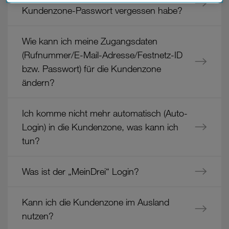
Datenschutzniveau und es stehen keine wirksamen
Kundenzone-Passwort vergessen habe?
Rechtsbehelfe zur Verfügung.
Cookies von Unternehmen in Drittstaaten, die ein ähnliches
Wie kann ich meine Zugangsdaten
Datenschutzniveau wie in der Europäischen Union aufweisen
(Rufnummer/E-Mail-Adresse/Festnetz-ID
(z.B. Data Privacy Framework), werden wie europäische
bzw. Passwort) für die Kundenzone
Unternehmen behandelt.
ändern?
Wenn Sie „Nur notwendige Cookies“ wählen, dann sind für
Sie nur jene Cookies im Einsatz, die zur Funktion dieser
Website unerlässlich sind.
Ich komme nicht mehr automatisch (Auto-
Login) in die Kundenzone, was kann ich
tun?
Was ist der „MeinDrei“ Login?
Kann ich die Kundenzone im Ausland
nutzen?