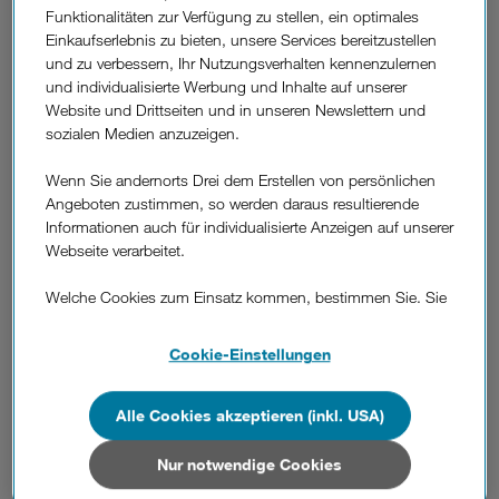
Funktionalitäten zur Verfügung zu stellen, ein optimales
Einkaufserlebnis zu bieten, unsere Services bereitzustellen
Weitere
und zu verbessern, Ihr Nutzungsverhalten kennenzulernen
Fragen
Wie kann ich mich in die Kundenzone
und individualisierte Werbung und Inhalte auf unserer
aus
einloggen?
Website und Drittseiten und in unseren Newslettern und
dem
sozialen Medien anzuzeigen.
Bereich
"Einloggen"
Was bedeutet der Haken bei „Angemeldet
Wenn Sie andernorts Drei dem Erstellen von persönlichen
bleiben" beim Einloggen in die
Angeboten zustimmen, so werden daraus resultierende
Informationen auch für individualisierte Anzeigen auf unserer
Kundenzone?
Webseite verarbeitet.
Was ist zu tun, wenn mein Kundenzone-
Welche Cookies zum Einsatz kommen, bestimmen Sie. Sie
können Ihre Zustimmungen später jederzeit wieder ändern.
Login nicht funktioniert?
Details und alle Optionen finden Sie unter „Cookie-
Cookie-Einstellungen
Einstellungen“.
Wo kann ich mein Kundenzone-Passwort
Wenn Sie allen Cookies zustimmen, werden auch Cookies
Alle Cookies akzeptieren (inkl. USA)
ändern?
von Drittanbietern verarbeitet, die Ihre Daten in Ländern
außerhalb der europäischen Union (z.B. in den USA)
Nur notwendige Cookies
verarbeiten. Sie unterliegen keinem EU-konformen
Was kann ich tun, wenn ich mein