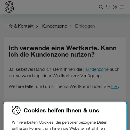
Hilfe & Kontakt
Kundenzone
Einloggen
Ich verwende eine Wertkarte. Kann
ich die Kundenzone nutzen?
Ja, selbstverständlich steht Ihnen die
Kundenzone
auch
bei Verwendung einer Wertkarte zur Verfügung.
Weitere Hilfe rund ums Thema Wertkarte finden Sie
hier
.
Cookies helfen Ihnen & uns
War diese Information hilfreich?
Wir verarbeiten Cookies, die personenbezogene Daten
Feedback
enthalten können, um Ihnen die Website mit all ihren