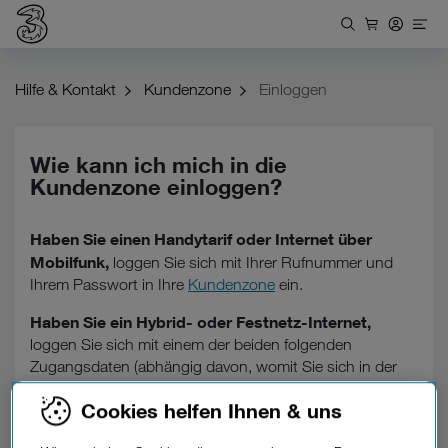
Hilfe & Kontakt
Kundenzone
Einloggen
Wie kann ich mich in die
Kundenzone einloggen?
Haben Sie einen Handytarif oder Internet über
Mobilfunk,
loggen Sie sich mit Ihrer Rufnummer und
Ihrem Passwort in Ihre
Kundenzone
ein.
Haben Sie ein Hybrid- oder Festnetz-Internet,
loggen Sie sich mit einem der beiden folgenden
Zugangsdaten (abhängig davon, womit Sie sich in der
Kundenzone registriert haben) in Ihre
Kundenzone
ein:
Cookies helfen Ihnen & uns
bestätigte Kontakt-E-Mail-Adresse oder