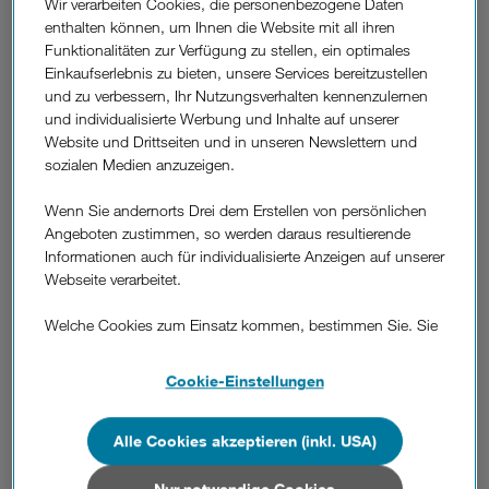
Wir verarbeiten Cookies, die personenbezogene Daten
enthalten können, um Ihnen die Website mit all ihren
Festnetz-ID
Funktionalitäten zur Verfügung zu stellen, ein optimales
Einkaufserlebnis zu bieten, unsere Services bereitzustellen
und zu verbessern, Ihr Nutzungsverhalten kennenzulernen
und individualisierte Werbung und Inhalte auf unserer
Website und Drittseiten und in unseren Newslettern und
sozialen Medien anzuzeigen.
War diese Information hilfreich?
Wenn Sie andernorts Drei dem Erstellen von persönlichen
Feedback
Angeboten zustimmen, so werden daraus resultierende
Informationen auch für individualisierte Anzeigen auf unserer
Weitere
Webseite verarbeitet.
Fragen
Was bedeutet der Haken bei „Angemeldet
aus
Welche Cookies zum Einsatz kommen, bestimmen Sie. Sie
bleiben" beim Einloggen in die
dem
können Ihre Zustimmungen später jederzeit wieder ändern.
Kundenzone?
Bereich
Details und alle Optionen finden Sie unter „Cookie-
Cookie-Einstellungen
"Einloggen"
Einstellungen“.
Was ist zu tun, wenn mein Kundenzone-
Wenn Sie allen Cookies zustimmen, werden auch Cookies
Alle Cookies akzeptieren (inkl. USA)
Login nicht funktioniert?
von Drittanbietern verarbeitet, die Ihre Daten in Ländern
außerhalb der europäischen Union (z.B. in den USA)
Nur notwendige Cookies