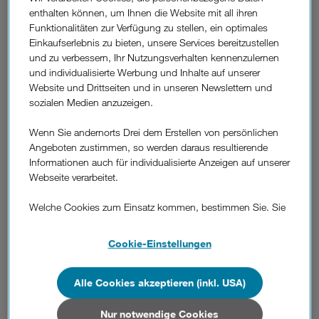
Kontakt-E-Mail-Adresse.
enthalten können, um Ihnen die Website mit all ihren
Funktionalitäten zur Verfügung zu stellen, ein optimales
Wichtig: Sollten Sie noch keine bestätigte E-Mail-
Einkaufserlebnis zu bieten, unsere Services bereitzustellen
Adresse hinterlegt haben, wenden Sie sich bitte an das
und zu verbessern, Ihr Nutzungsverhalten kennenzulernen
Drei Service-Team
oder einen
Drei Shop
in Ihrer Nähe.
und individualisierte Werbung und Inhalte auf unserer
Sie wollen es ganz genau wissen? Diese visuelle
Website und Drittseiten und in unseren Newslettern und
Anleitung hilft Schritt für Schritt:
Passwort zurücksetzen.
sozialen Medien anzuzeigen.
Wenn Sie andernorts Drei dem Erstellen von persönlichen
Angeboten zustimmen, so werden daraus resultierende
Informationen auch für individualisierte Anzeigen auf unserer
War diese Information hilfreich?
Webseite verarbeitet.
Feedback
Welche Cookies zum Einsatz kommen, bestimmen Sie. Sie
können Ihre Zustimmungen später jederzeit wieder ändern.
Details und alle Optionen finden Sie unter „Cookie-
Weitere
Cookie-Einstellungen
Einstellungen“.
Fragen
Wie kann ich mich in die Kundenzone
aus
einloggen?
Wenn Sie allen Cookies zustimmen, werden auch Cookies
Alle Cookies akzeptieren (inkl. USA)
dem
von Drittanbietern verarbeitet, die Ihre Daten in Ländern
Bereich
außerhalb der europäischen Union (z.B. in den USA)
Nur notwendige Cookies
Was bedeutet der Haken bei „Angemeldet