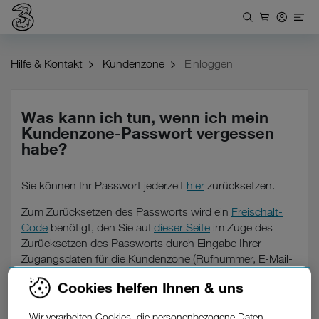
Hilfe & Kontakt
Kundenzone
Einloggen
Was kann ich tun, wenn ich mein
Kundenzone-Passwort vergessen
habe?
Sie können Ihr Passwort jederzeit
hier
zurücksetzen.
Zum Zurücksetzen des Passworts wird ein
Freischalt-
Code
benötigt, den Sie auf
dieser Seite
im Zuge des
Zurücksetzen des Passworts durch Eingabe Ihrer
Zugangsdaten für die Kundenzone (Rufnummer, E-Mail-
Adresse oder
Festnetz-ID
) anfordern. Sie erhalten den
Cookies helfen Ihnen & uns
Freischalt-Code entweder per SMS an die eingegebene
Rufnummer und/oder als E-Mail an Ihre bestätigte
Wir verarbeiten Cookies, die personenbezogene Daten