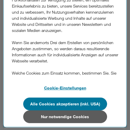
(Schutzengel) und geben Sie Ihr Kundenkennwort
Einkaufserlebnis zu bieten, unsere Services bereitzustellen
ein.
und zu verbessern, Ihr Nutzungsverhalten kennenzulernen
Fertig. Sie erhalten eine Bestätigung über die
und individualisierte Werbung und Inhalte auf unserer
Aktivierung des jeweiligen Zusatzpaketes per SMS.
Website und Drittseiten und in unseren Newslettern und
sozialen Medien anzuzeigen.
Gut zu wissen: Wenn Sie sich für ein Monatspaket
Wenn Sie andernorts Drei dem Erstellen von persönlichen
entschieden haben, bleibt dieses aktiv, bis Sie es
Angeboten zustimmen, so werden daraus resultierende
kündigen
. Anders ist das bei Zusatzmengen, diese sind
Informationen auch für individualisierte Anzeigen auf unserer
nur für Ihren aktuellen Verrechnungszeitraum gültig.
Webseite verarbeitet.
Welche Cookies zum Einsatz kommen, bestimmen Sie. Sie
können Ihre Zustimmungen später jederzeit wieder ändern.
War diese Information hilfreich?
Details und alle Optionen finden Sie unter „Cookie-
Cookie-Einstellungen
Einstellungen“.
Feedback
Wenn Sie allen Cookies zustimmen, werden auch Cookies
Alle Cookies akzeptieren (inkl. USA)
von Drittanbietern verarbeitet, die Ihre Daten in Ländern
Weitere
außerhalb der europäischen Union (z.B. in den USA)
Nur notwendige Cookies
Fragen
Wie aktiviere ich Zusatzpakete?
verarbeiten. Sie unterliegen keinem EU-konformen
aus
Datenschutzniveau und es stehen keine wirksamen