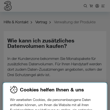
Hilfe & Kontakt
Vertrag
Verwaltung der Produkte
Wie kann ich zusätzliches
Datenvolumen kaufen?
In der Kundenzone bekommen Sie Monatspakete für
zusätzliches Datenvolumen. Für Ihren Handytarif werden
dort zudem Daten-Zusatzmengen angeboten, sofern der
Drei Schutzengel aktiv ist.
So kaufen Sie zusätzliches Datenvolumen:
Cookies helfen Ihnen & uns
Gehen Sie in die
Kundenzone
.
Wir verarbeiten Cookies, die personenbezogene Daten
enthalten können, um Ihnen die Website mit all ihren
Wählen Sie das Zusatzpaket bzw. die -menge
Funktionalitäten zur Verfügung zu stellen, ein optimales