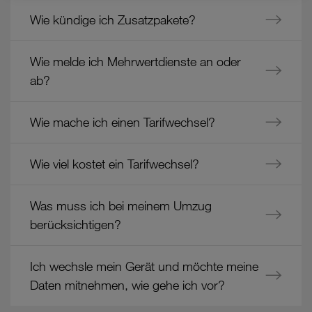
dem
Rechtsbehelfe zur Verfügung.
Wie kündige ich Zusatzpakete?
Bereich
"Verwaltung
Cookies von Unternehmen in Drittstaaten, die ein ähnliches
der
Datenschutzniveau wie in der Europäischen Union aufweisen
Wie melde ich Mehrwertdienste an oder
Produkte"
(z.B. Data Privacy Framework), werden wie europäische
ab?
Unternehmen behandelt.
Wenn Sie „Nur notwendige Cookies“ wählen, dann sind für
Wie mache ich einen Tarifwechsel?
Sie nur jene Cookies im Einsatz, die zur Funktion dieser
Website unerlässlich sind.
Wie viel kostet ein Tarifwechsel?
Was muss ich bei meinem Umzug
berücksichtigen?
Ich wechsle mein Gerät und möchte meine
Daten mitnehmen, wie gehe ich vor?