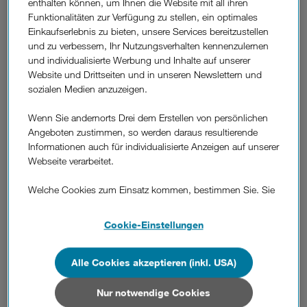
enthalten können, um Ihnen die Website mit all ihren
jederzeit möglich.
Funktionalitäten zur Verfügung zu stellen, ein optimales
Einkaufserlebnis zu bieten, unsere Services bereitzustellen
Der Tarifwechsel in der
Kundenzone
wird meist innerhalb
und zu verbessern, Ihr Nutzungsverhalten kennenzulernen
eines Tages durchgeführt. Wir informieren Sie schriftlich,
und individualisierte Werbung und Inhalte auf unserer
ab wann Ihr neuer Tarif aktiv sein wird.
Website und Drittseiten und in unseren Newslettern und
sozialen Medien anzuzeigen.
Alternativ können Sie den Tarifwechsel auch bei unserem
Drei Service-Team
oder in einem
Drei Shop
durchführen
Wenn Sie andernorts Drei dem Erstellen von persönlichen
lassen. Bei beiden ist ein Tarifwechsel innerhalb eines
Angeboten zustimmen, so werden daraus resultierende
Tages oder zum Ende Ihres Abrechnungszeitraums
Informationen auch für individualisierte Anzeigen auf unserer
möglich.
Webseite verarbeitet.
Festnetz (Telefonie, Internet):
Welche Cookies zum Einsatz kommen, bestimmen Sie. Sie
Für einen Tarifwechsel kontaktieren Sie bitte unser
Drei
können Ihre Zustimmungen später jederzeit wieder ändern.
Service-Team
oder besuchen Sie einen
Drei Shop
in Ihrer
Details und alle Optionen finden Sie unter „Cookie-
Cookie-Einstellungen
Nähe.
Einstellungen“.
Wenn Sie allen Cookies zustimmen, werden auch Cookies
Alle Cookies akzeptieren (inkl. USA)
von Drittanbietern verarbeitet, die Ihre Daten in Ländern
außerhalb der europäischen Union (z.B. in den USA)
Nur notwendige Cookies
War diese Information hilfreich?
verarbeiten. Sie unterliegen keinem EU-konformen