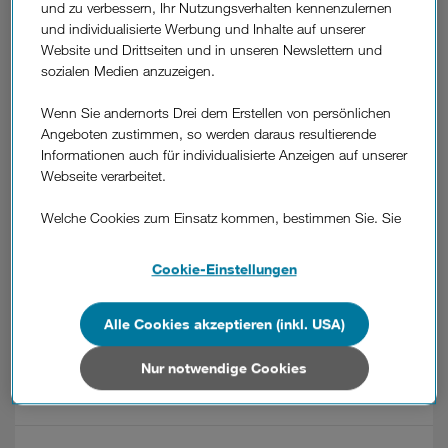
und zu verbessern, Ihr Nutzungsverhalten kennenzulernen
und individualisierte Werbung und Inhalte auf unserer
War diese Information hilfreich?
Website und Drittseiten und in unseren Newslettern und
sozialen Medien anzuzeigen.
Feedback
Wenn Sie andernorts Drei dem Erstellen von persönlichen
Angeboten zustimmen, so werden daraus resultierende
Weitere
Informationen auch für individualisierte Anzeigen auf unserer
Fragen
Wie aktiviere ich Zusatzpakete?
Webseite verarbeitet.
aus
dem
Welche Cookies zum Einsatz kommen, bestimmen Sie. Sie
Wie kann ich zusätzliches Datenvolumen
Bereich
können Ihre Zustimmungen später jederzeit wieder ändern.
"Verwaltung
kaufen?
Details und alle Optionen finden Sie unter „Cookie-
der
Cookie-Einstellungen
Einstellungen“.
Produkte"
Wie melde ich Mehrwertdienste an oder
Wenn Sie allen Cookies zustimmen, werden auch Cookies
Alle Cookies akzeptieren (inkl. USA)
ab?
von Drittanbietern verarbeitet, die Ihre Daten in Ländern
außerhalb der europäischen Union (z.B. in den USA)
Nur notwendige Cookies
verarbeiten. Sie unterliegen keinem EU-konformen
Wie mache ich einen Tarifwechsel?
Datenschutzniveau und es stehen keine wirksamen
Rechtsbehelfe zur Verfügung.