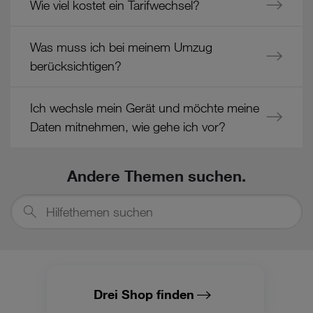
Wie viel kostet ein Tarifwechsel?
Cookies von Unternehmen in Drittstaaten, die ein ähnliches
Datenschutzniveau wie in der Europäischen Union aufweisen
(z.B. Data Privacy Framework), werden wie europäische
Was muss ich bei meinem Umzug
Unternehmen behandelt.
berücksichtigen?
Wenn Sie „Nur notwendige Cookies“ wählen, dann sind für
Sie nur jene Cookies im Einsatz, die zur Funktion dieser
Ich wechsle mein Gerät und möchte meine
Website unerlässlich sind.
Daten mitnehmen, wie gehe ich vor?
Andere Themen suchen.
Hilfethemen
suchen
Drei Shop finden