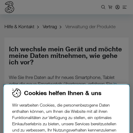
Hilfe & Kontakt
Vertrag
Verwaltung der Produkte
Ich wechsle mein Gerät und möchte
meine Daten mitnehmen, wie gehe
ich vor?
Wie Sie Ihre Daten auf Ihr neues Smartphone, Tablet
oder die neue Smartwatch übertragen, erfahren Sie
in
dieser Übersicht.
Cookies helfen Ihnen & uns
Wir verarbeiten Cookies, die personenbezogene Daten
enthalten können, um Ihnen die Website mit all ihren
Funktionalitäten zur Verfügung zu stellen, ein optimales
War diese Information hilfreich?
Einkaufserlebnis zu bieten, unsere Services bereitzustellen
und zu verbessern, Ihr Nutzungsverhalten kennenzulernen