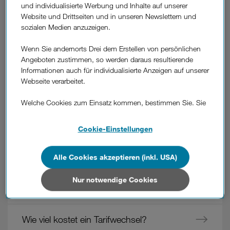
Feedback
und individualisierte Werbung und Inhalte auf unserer
Website und Drittseiten und in unseren Newslettern und
Weitere
sozialen Medien anzuzeigen.
Fragen
Wie aktiviere ich Zusatzpakete?
aus
Wenn Sie andernorts Drei dem Erstellen von persönlichen
dem
Angeboten zustimmen, so werden daraus resultierende
Wie kündige ich Zusatzpakete?
Bereich
Informationen auch für individualisierte Anzeigen auf unserer
"Verwaltung
Webseite verarbeitet.
der
Wie kann ich zusätzliches Datenvolumen
Welche Cookies zum Einsatz kommen, bestimmen Sie. Sie
Produkte"
kaufen?
können Ihre Zustimmungen später jederzeit wieder ändern.
Details und alle Optionen finden Sie unter „Cookie-
Cookie-Einstellungen
Einstellungen“.
Wie melde ich Mehrwertdienste an oder
ab?
Wenn Sie allen Cookies zustimmen, werden auch Cookies
Alle Cookies akzeptieren (inkl. USA)
von Drittanbietern verarbeitet, die Ihre Daten in Ländern
außerhalb der europäischen Union (z.B. in den USA)
Nur notwendige Cookies
Wie mache ich einen Tarifwechsel?
verarbeiten. Sie unterliegen keinem EU-konformen
Datenschutzniveau und es stehen keine wirksamen
Rechtsbehelfe zur Verfügung.
Wie viel kostet ein Tarifwechsel?