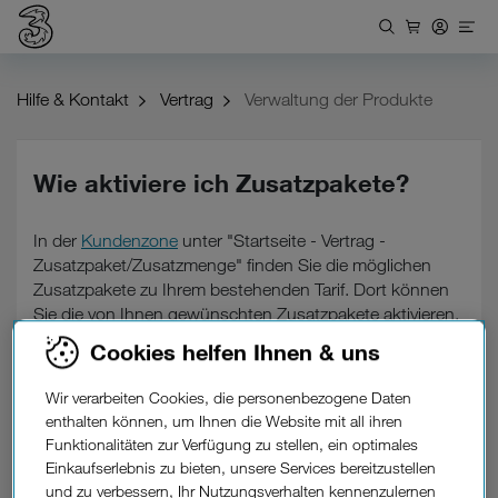
Hilfe & Kontakt
Vertrag
Verwaltung der Produkte
Wie aktiviere ich Zusatzpakete?
In der
Kundenzone
unter "Startseite - Vertrag -
Zusatzpaket/Zusatzmenge" finden Sie die möglichen
Zusatzpakete zu Ihrem bestehenden Tarif. Dort können
Sie die von Ihnen gewünschten Zusatzpakete aktivieren.
Dafür benötigen Sie Ihr
Kundenkennwort
.
Cookies helfen Ihnen & uns
Wir verarbeiten Cookies, die personenbezogene Daten
enthalten können, um Ihnen die Website mit all ihren
War diese Information hilfreich?
Funktionalitäten zur Verfügung zu stellen, ein optimales
Einkaufserlebnis zu bieten, unsere Services bereitzustellen
und zu verbessern, Ihr Nutzungsverhalten kennenzulernen