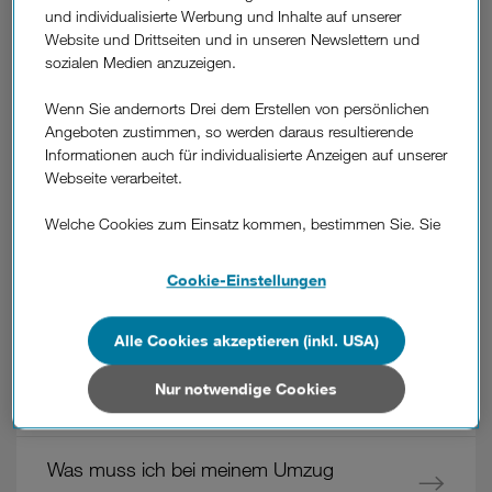
Feedback
und individualisierte Werbung und Inhalte auf unserer
Website und Drittseiten und in unseren Newslettern und
Weitere
sozialen Medien anzuzeigen.
Fragen
Wie kündige ich Zusatzpakete?
aus
Wenn Sie andernorts Drei dem Erstellen von persönlichen
dem
Angeboten zustimmen, so werden daraus resultierende
Wie kann ich zusätzliches Datenvolumen
Bereich
Informationen auch für individualisierte Anzeigen auf unserer
"Verwaltung
kaufen?
Webseite verarbeitet.
der
Produkte"
Welche Cookies zum Einsatz kommen, bestimmen Sie. Sie
Wie melde ich Mehrwertdienste an oder
können Ihre Zustimmungen später jederzeit wieder ändern.
ab?
Details und alle Optionen finden Sie unter „Cookie-
Cookie-Einstellungen
Einstellungen“.
Wie mache ich einen Tarifwechsel?
Wenn Sie allen Cookies zustimmen, werden auch Cookies
Alle Cookies akzeptieren (inkl. USA)
von Drittanbietern verarbeitet, die Ihre Daten in Ländern
außerhalb der europäischen Union (z.B. in den USA)
Nur notwendige Cookies
Wie viel kostet ein Tarifwechsel?
verarbeiten. Sie unterliegen keinem EU-konformen
Datenschutzniveau und es stehen keine wirksamen
Rechtsbehelfe zur Verfügung.
Was muss ich bei meinem Umzug