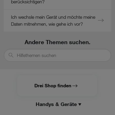
berücksichtigen?
Cookies von Unternehmen in Drittstaaten, die ein ähnliches
Datenschutzniveau wie in der Europäischen Union aufweisen
(z.B. Data Privacy Framework), werden wie europäische
Ich wechsle mein Gerät und möchte meine
Unternehmen behandelt.
Daten mitnehmen, wie gehe ich vor?
Wenn Sie „Nur notwendige Cookies“ wählen, dann sind für
Sie nur jene Cookies im Einsatz, die zur Funktion dieser
Website unerlässlich sind.
Andere Themen suchen.
Hilfethemen
suchen
Drei Shop finden
Handys & Geräte