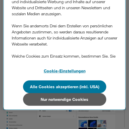
und individualisierte Werbung und Inhalte auf unserer
Website und Drittseiten und in unseren Newslettern und
So kommen Sie in den abgesicherten
sozialen Medien anzuzeigen.
Modus.
Wenn Sie andernorts Drei dem Erstellen von persönlichen
Es gibt verschiedene Varianten, mit Windows 11 in den
Angeboten zustimmen, so werden daraus resultierende
abgesicherten Modus zu gelangen.
Informationen auch für individualisierte Anzeigen auf unserer
Über Einstellungen:
Webseite verarbeitet.
1.
Drücken Sie
die Windows-Taste und das „I“ auf Ihrer
Welche Cookies zum Einsatz kommen, bestimmen Sie. Sie
Tastatur, um in die Einstellungen zu gelangen. Klappt das
können Ihre Zustimmungen später jederzeit wieder ändern.
nicht, öffnen Sie links unten das Windows-Menü und wählen
Details und alle Optionen finden Sie unter „Cookie-
Cookie-Einstellungen
Sie beim Zahnrad manuell „Einstellungen“ aus.
Einstellungen“.
Wenn Sie allen Cookies zustimmen, werden auch Cookies
Alle Cookies akzeptieren (inkl. USA)
von Drittanbietern verarbeitet, die Ihre Daten in Ländern
außerhalb der europäischen Union (z.B. in den USA)
Nur notwendige Cookies
verarbeiten. Sie unterliegen keinem EU-konformen
Datenschutzniveau und es stehen keine wirksamen
Rechtsbehelfe zur Verfügung.
Cookies von Unternehmen in Drittstaaten, die ein ähnliches