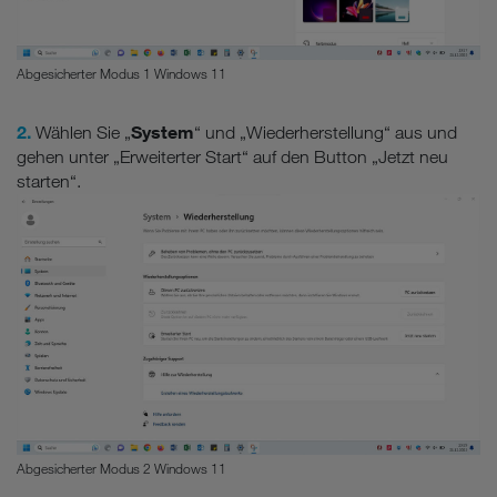
Datenschutzniveau wie in der Europäischen Union aufweisen
(z.B. Data Privacy Framework), werden wie europäische
Unternehmen behandelt.
Abgesicherter Modus 1 Windows 11
Wenn Sie „Nur notwendige Cookies“ wählen, dann sind für
2.
System
Wählen Sie „
“ und „Wiederherstellung“ aus und
Sie nur jene Cookies im Einsatz, die zur Funktion dieser
gehen unter „Erweiterter Start“ auf den Button „Jetzt neu
Website unerlässlich sind.
starten“.
Abgesicherter Modus 2 Windows 11