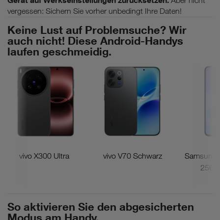
Gerät auf Werkseinstellungen zurücksetzen.
Aber nicht
vergessen: Sichern Sie vorher unbedingt Ihre Daten!
Keine Lust auf Problemsuche? Wir
auch nicht! Diese Android-Handys
laufen geschmeidig.
vivo X300 Ultra
vivo V70 Schwarz
Samsung 
256G
So aktivieren Sie den abgesicherten
Modus am Handy.