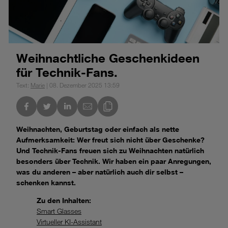
Weihnachtliche Geschenkideen
für Technik-Fans.
Text:
Marie
| 08. Dezember 2025 13:59
nkedIn
Link des Blogs kopieren
Weihnachten, Geburtstag oder einfach als nette
Aufmerksamkeit: Wer freut sich nicht über Geschenke?
Und Technik-Fans freuen sich zu Weihnachten natürlich
besonders über Technik. Wir haben ein paar Anregungen,
was du anderen – aber natürlich auch dir selbst –
schenken kannst.
Zu den Inhalten:
Smart Glasses
Virtueller KI-Assistant