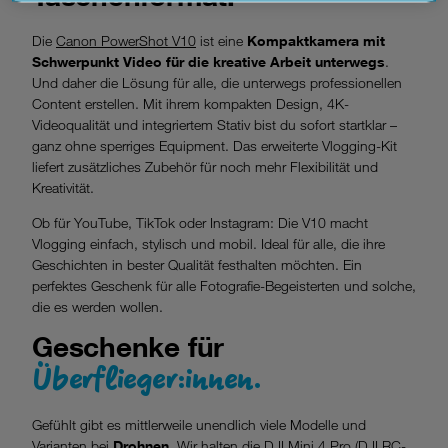
Datenschutzniveau und es stehen keine wirksamen
Rechtsbehelfe zur Verfügung.
Die
Canon PowerShot V10
ist eine
Kompaktkamera mit
Schwerpunkt Video für die kreative Arbeit unterwegs
.
Cookies von Unternehmen in Drittstaaten, die ein ähnliches
Und daher die Lösung für alle, die unterwegs professionellen
Datenschutzniveau wie in der Europäischen Union aufweisen
Content erstellen. Mit ihrem kompakten Design, 4K-
(z.B. Data Privacy Framework), werden wie europäische
Videoqualität und integriertem Stativ bist du sofort startklar –
Unternehmen behandelt.
ganz ohne sperriges Equipment. Das erweiterte Vlogging-Kit
liefert zusätzliches Zubehör für noch mehr Flexibilität und
Wenn Sie „Nur notwendige Cookies“ wählen, dann sind für
Kreativität.
Sie nur jene Cookies im Einsatz, die zur Funktion dieser
Website unerlässlich sind.
Ob für YouTube, TikTok oder Instagram: Die V10 macht
Vlogging einfach, stylisch und mobil. Ideal für alle, die ihre
Geschichten in bester Qualität festhalten möchten. Ein
perfektes Geschenk für alle Fotografie-Begeisterten und solche,
die es werden wollen.
Geschenke für
Überflieger:innen.
Gefühlt gibt es mittlerweile unendlich viele Modelle und
Varianten bei
Drohnen
. Wir halten die
DJI Mini 4 Pro (DJI RC-