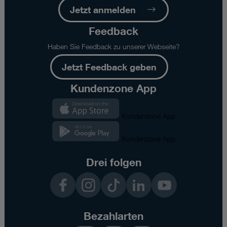
Jetzt anmelden
Feedback
Haben Sie Feedback zu unserer Webseite?
Jetzt Feedback geben
Kundenzone App
Kundenzone App
Kundenzone App
Drei folgen
Facebook
Instagram
TikTok
LinkedIn
YouTube
Bezahlarten