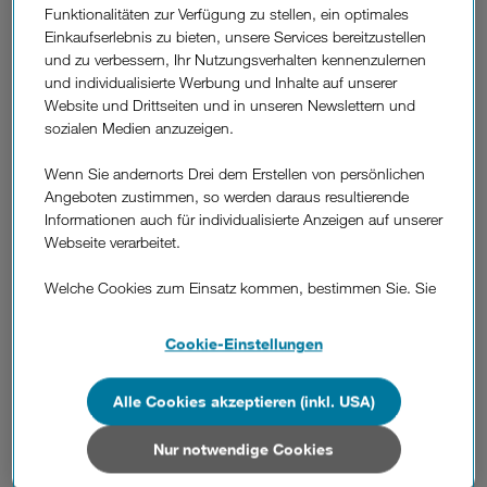
Ob beim Spaziergang, auf Reisen oder im Alltag: Diese Brille
Funktionalitäten zur Verfügung zu stellen, ein optimales
macht dein Leben smarter und deine Erlebnisse einzigartig.
Einkaufserlebnis zu bieten, unsere Services bereitzustellen
und zu verbessern, Ihr Nutzungsverhalten kennenzulernen
Helfer
Dein smarter
für
und individualisierte Werbung und Inhalte auf unserer
zuhause.
Website und Drittseiten und in unseren Newslettern und
sozialen Medien anzuzeigen.
Der
virtuelle KI-Assistant
Google Nest Hub (2. Gen)
macht
Wenn Sie andernorts Drei dem Erstellen von persönlichen
dein Zuhause smarter und dein Leben einfacher. Mit seinem
Angeboten zustimmen, so werden daraus resultierende
eleganten 7-Zoll-Display steuerst du Licht, Musik, Thermostate
Informationen auch für individualisierte Anzeigen auf unserer
und mehr – alles per Sprachbefehl oder Touch. Dank Google
Webseite verarbeitet.
Assistant hast du Antworten, Erinnerungen und Entertainment
immer griffbereit.
Welche Cookies zum Einsatz kommen, bestimmen Sie. Sie
können Ihre Zustimmungen später jederzeit wieder ändern.
Besonders praktisch: Die Sleep-Sensing-Funktion analysiert
Details und alle Optionen finden Sie unter „Cookie-
deinen Schlaf, ganz ohne Wearable, und hilft dir, erholter
Cookie-Einstellungen
Einstellungen“.
aufzuwachen. Ob als Kochhilfe in der Küche, als Steuerzentrale
im Wohnzimmer oder als smarter Wecker am Nachttisch – der
Alle Cookies akzeptieren (inkl. USA)
Wenn Sie allen Cookies zustimmen, werden auch Cookies
Nest Hub ist das Herzstück für ein vernetztes Zuhause.
von Drittanbietern verarbeitet, die Ihre Daten in Ländern
All-in-one-Kamera
im
außerhalb der europäischen Union (z.B. in den USA)
Nur notwendige Cookies
verarbeiten. Sie unterliegen keinem EU-konformen
Taschenformat.