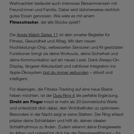
Weihnachten bedeutet auch intensives Beisammensein mit
Freund:innen und Familie. Dabei wird üblicherweise reichlich
gutes Essen genossen. Wie wäre es mit einem
Fitnesstracker
, der alle Stücke spielt?
Die
Apple Watch Series 11
ist dein smarter Begleiter für
Fitness, Gesundheit und Alltag. Mit dem neuen
Hochleistungs-Chip, verbesserten Sensoren und KI-gestützten
Funktionen bringt sie deine Workouts, deine Sicherheit und
deine Kommunikation auf ein neues Level. Dank Always-On-
Display, längerer Akkulaufzeit und nahtloser Integration ins
Apple-Ökosystem
bist du immer verbunden
– stilvoll und
intelligent.
Für diejenigen, die Fitness-Tracking auf eine neue Ebene
heben möchten, ist der
Oura Ring 4
die perfekte Ergänzung.
Direkt am Finger
misst er mehr als 20 biometrische Werte
und unterstützt dich dabei, dein Wohlbefinden zu optimieren.
Besonders in der Nacht zeigt er seine Stärken: Der Ring erfasst
präzise deine Schlafdaten und hilft dir, deinen idealen
Schlafrhythmus zu finden. Zudem erkennt deine Energiewerte
im Alltag und unterstützt dich bei der Stressbewältigung – für