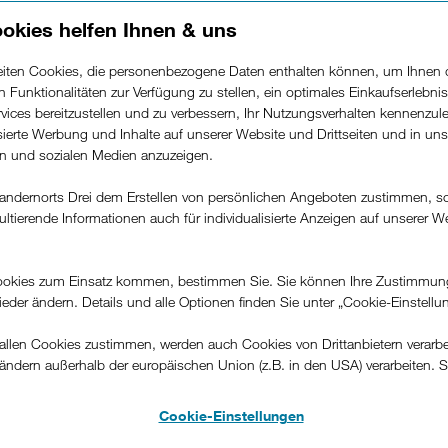
okies helfen Ihnen & uns
beiten Cookies, die personenbezogene Daten enthalten können, um Ihnen 
ren Funktionalitäten zur Verfügung zu stellen, ein optimales Einkaufserlebnis
vices bereitzustellen und zu verbessern, Ihr Nutzungsverhalten kennenzul
isierte Werbung und Inhalte auf unserer Website und Drittseiten und in un
mobbing: Anzeichen un
rn und sozialen Medien anzuzeigen.
men für Eltern.
andernorts Drei dem Erstellen von persönlichen Angeboten zustimmen, s
ultierende Informationen auch für individualisierte Anzeigen auf unserer W
.
il 2025 08:09
okies zum Einsatz kommen, bestimmen Sie. Sie können Ihre Zustimmun
Facebook
E-Mail
Twitter
LinkedIn
Link des Blogs
wieder ändern. Details und alle Optionen finden Sie unter „Cookie-Einstellu
llen Cookies zustimmen, werden auch Cookies von Drittanbietern verarbeit
dliche bewegen sich heute ganz selbstverständlich in der di
ändern außerhalb der europäischen Union (z.B. in den USA) verarbeiten. S
egegnet, bleibt Eltern oft verborgen. Laut Statista war berei
-konformen Datenschutzniveau und es stehen keine wirksamen Rechtsbeh
Alter von 11 bis 17 Jahren in Österreich einmal von Cyberm
.
Cookie-Einstellungen
lter Schikane, Beleidigung oder Ausgrenzung im Internet.