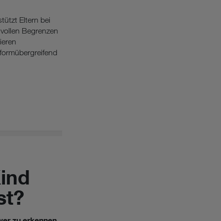
ützt Eltern bei
nvollen Begrenzen
ieren
tformübergreifend
Kind
st?
er zu erkennen