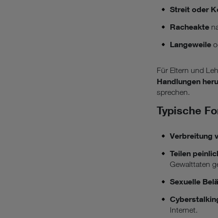
Streit oder K
Racheakte
na
Langeweile
o
Für Eltern und Leh
Handlungen heru
sprechen.
Typische F
Verbreitung 
Teilen peinli
Gewalttaten ge
Sexuelle Bel
Cyberstalkin
Internet.