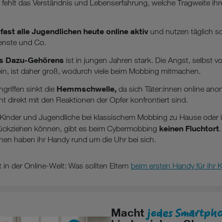
 fehlt das Verständnis und Lebenserfahrung, welche Tragweite ih
fast alle Jugendlichen heute online aktiv
d
und nutzen täglich so
enste und Co.
s Dazu-Gehörens
ist in jungen Jahren stark. Die Angst, selbst 
ein, ist daher groß, wodurch viele beim Mobbing mitmachen.
Hemmschwelle,
ngriffen sinkt die
da sich Täter:innen online ano
ht direkt mit den Reaktionen der Opfer konfrontiert sind.
Kinder und Jugendliche bei klassischem Mobbing zu Hause oder i
keinen Fluchtort
ückziehen können, gibt es beim Cybermobbing
en haben ihr Handy rund um die Uhr bei sich.
 in der Online-Welt: Was sollten Eltern
beim ersten Handy für ihr 
jedes Smartph
Macht