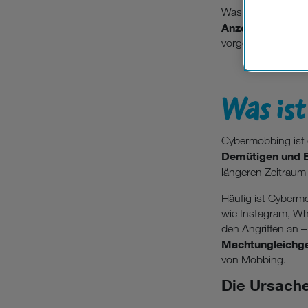
Cookies vo
Was viele nicht wi
Europäisc
Anzeichen frühze
Unternehm
vorgehen können.
Wenn Sie „
zur Funkti
Was ist
Cybermobbing ist 
Demütigen und B
längeren Zeitraum 
Häufig ist Cyberm
wie Instagram, Wha
den Angriffen an –
Machtungleichge
von Mobbing.
Die Ursache