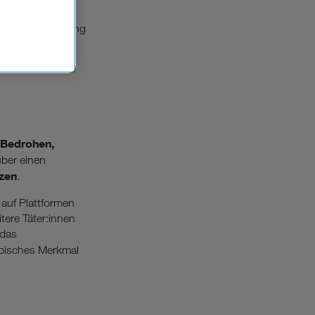
n der
ie, wie Sie
che
n das Cybermobbing
Einsatz, die
 Bedrohen,
über einen
zen
.
 auf Plattformen
tere Täter:innen
 das
ypisches Merkmal