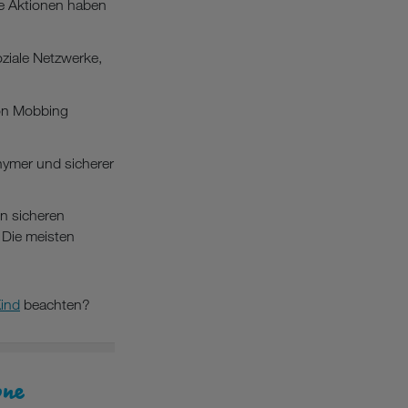
re Aktionen haben
ziale Netzwerke,
von Mobbing
nymer und sicherer
n sicheren
. Die meisten
Kind
beachten?
one