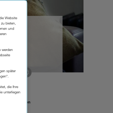
die Website
 zu bieten,
ernen und
seren
d
o werden
ebseite
gen später
 kopieren
ngen“.
et, die Ihre
gitalen Welt.
ie unterliegen
ts rund jedes
elfe zur
obbing betroffen