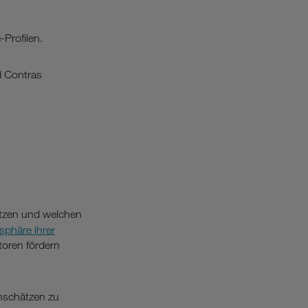
-Profilen.
d Contras
nutzen und welchen
sphäre ihrer
toren fördern
nschätzen zu