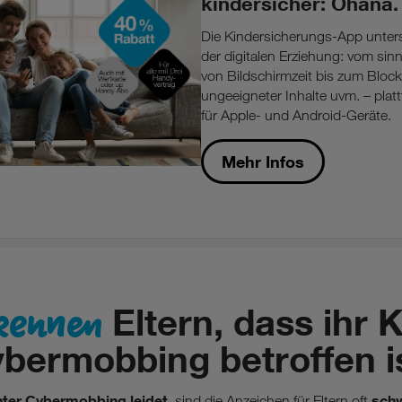
kindersicher: Ohana.
Die Kindersicherungs-App unterst
der digitalen Erziehung: vom sin
von Bildschirmzeit bis zum Block
ungeeigneter Inhalte uvm. – plat
für Apple- und Android-Geräte.
Mehr Infos
kennen
Eltern, dass ihr 
bermobbing betroffen i
nter Cybermobbing leidet
schw
, sind die Anzeichen für Eltern oft