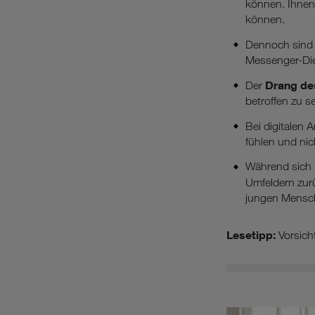
können. Ihnen
können.
Dennoch sin
Messenger-Di
Drang de
Der
betroffen zu s
Bei digitalen A
fühlen und nic
Während sich 
Umfeldern zur
jungen Mensch
Lesetipp:
Vorsicht