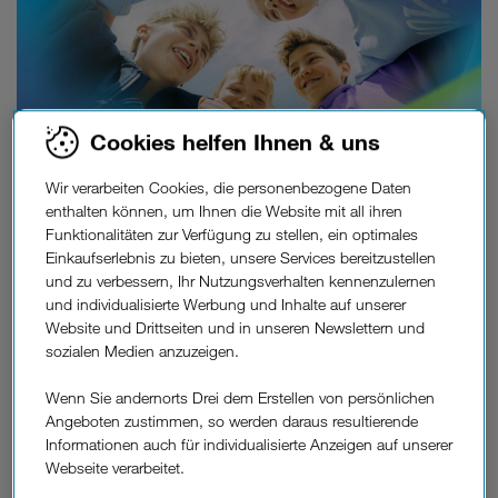
Cookies helfen Ihnen & uns
Wir verarbeiten Cookies, die personenbezogene Daten
enthalten können, um Ihnen die Website mit all ihren
Sicher in die digitale Welt starten.
Funktionalitäten zur Verfügung zu stellen, ein optimales
Einkaufserlebnis zu bieten, unsere Services bereitzustellen
Von der Wahl des passenden Tarifs bis zu wertvollen Infos für
und zu verbessern, Ihr Nutzungsverhalten kennenzulernen
den sicheren Umgang mit dem Handy: Drei unterstützt dich
und individualisierte Werbung und Inhalte auf unserer
und dein Kind bei jedem Schritt.
Website und Drittseiten und in unseren Newslettern und
sozialen Medien anzuzeigen.
Zum Kinder-Tarif
Wenn Sie andernorts Drei dem Erstellen von persönlichen
Angeboten zustimmen, so werden daraus resultierende
Informationen auch für individualisierte Anzeigen auf unserer
Jugendschutzeinstellungen für
Webseite verarbeitet.
verschiedene Betriebssysteme.