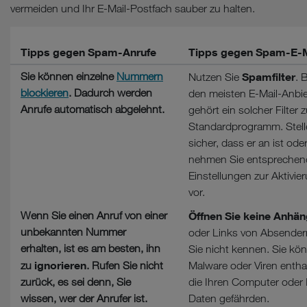
vermeiden und Ihr E-Mail-Postfach sauber zu halten.
Tipps gegen Spam-Anrufe
Tipps gegen Spam-E-M
Sie können einzelne
Nummern
Spamfilter
Nutzen Sie
. 
blockieren
. Dadurch werden
den meisten E-Mail-Anbi
Anrufe automatisch abgelehnt.
gehört ein solcher Filter
Standardprogramm. Stell
sicher, dass er an ist ode
nehmen Sie entsprechen
Einstellungen zur Aktivie
vor.
Wenn Sie einen Anruf von einer
Öffnen Sie keine Anhä
unbekannten Nummer
oder Links von Absendern
erhalten, ist es am besten, ihn
Sie nicht kennen. Sie kö
ignorieren
zu
. Rufen Sie nicht
Malware oder Viren entha
zurück, es sei denn, Sie
die Ihren Computer oder 
wissen, wer der Anrufer ist.
Daten gefährden.