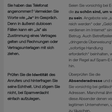
Sie haben das Telefonat
Seien Sie vorsichtig bei E
angenommen? Vermeiden Sie
zu schön sind, um 
die
„Ja“
Worte wie
im Gespräch.
zu sein
. Angebote wie „s
Denn in äußerst dubiosen
reich werden“ oder „Geld
Fällen kann ein „Ja“ als
verdienen im Internet“ sin
Zustimmung eines Vertrages
Betrug. Auch Betreffzeilen
gelten und Rechnungen oder
„dringende Überweisung
Vertragsunterlagen mit sich
„sofortige Handlung
ziehen.
erforderlich“ beinhalten,
in der Regel auf Spam-E-
hin.
Identität
Überprüfen Sie die
Prüfen Sie die
des
Absenderadresse
Anrufers und hinterfragen Sie
und 
seine Echtheit. Und zögern Sie
Sie vorsichtig bei gefälsc
nicht, bei Spamverdacht
Adressen. Manchmal ähn
einfach aufzulegen.
diese Absender denen v
legitimen Unternehmen, 
zu täuschen.