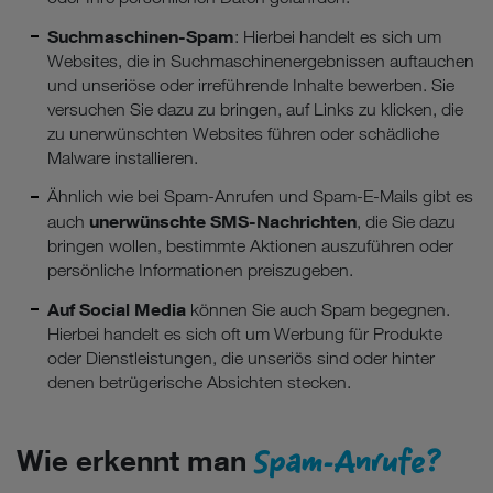
Suchmaschinen-Spam
: Hierbei handelt es sich um
Cookies von Unternehmen in Drittstaaten, die ein ähnliches
Websites, die in Suchmaschinenergebnissen auftauchen
Datenschutzniveau wie in der Europäischen Union aufweisen
und unseriöse oder irreführende Inhalte bewerben. Sie
(z.B. Data Privacy Framework), werden wie europäische
versuchen Sie dazu zu bringen, auf Links zu klicken, die
Unternehmen behandelt.
zu unerwünschten Websites führen oder schädliche
Malware installieren.
Wenn Sie „Nur notwendige Cookies“ wählen, dann sind für
Sie nur jene Cookies im Einsatz, die zur Funktion dieser
Ähnlich wie bei Spam-Anrufen und Spam-E-Mails gibt es
Website unerlässlich sind.
unerwünschte SMS-Nachrichten
auch
, die Sie dazu
bringen wollen, bestimmte Aktionen auszuführen oder
persönliche Informationen preiszugeben.
Auf Social Media
können Sie auch Spam begegnen.
Hierbei handelt es sich oft um Werbung für Produkte
oder Dienstleistungen, die unseriös sind oder hinter
denen betrügerische Absichten stecken.
Spam-Anrufe?
Wie erkennt man