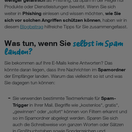
weniger gefährlich
als Phishing, da Spam in der Regel nur
Produkte oder Dienstleistungen bewirbt. Wenn Sie sich
Phishing
wie Sie
weiter in
einlesen und wissen möchten,
sich vor solchen Angriffen schützen können
, haben wir in
diesem
Blogbeitrag
hilfreiche Tipps für Sie zusammengefasst.
selbst im Spam
Was tun, wenn Sie
landen?
Sie bekommen auf Ihre E-Mails keine Antworten? Das
Spamordner
könnte daran liegen, dass Ihre Nachrichten im
der Empfänger landen. Warum das vielleicht so ist und was
Sie dagegen tun können:
Spam-
Sie verwenden bestimmte Textmerkmale für
Trigger
in Ihrer Mail. Begriffe wie „kostenlos“, gratis“,
„gewinnen“ oder „sofort“ können von Filtern erkannt und
so im Spamordner abgelegt werden. Sparen Sie sich
auch die Schreibweise von ganzen Worten oder Sätzen
in Großbuchstaben sowie Sonderzeichen und