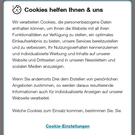
War diese Information hilfreich?
Cookies helfen Ihnen & uns
Feedback
Wir verarbeiten Cookies, die personenbezogene Daten
enthalten können, um Ihnen die Website mit all ihren
Weitere
Funktionalitäten zur Verfügung zu stellen, ein optimales
Fragen
Einkaufserlebnis zu bieten, unsere Services bereitzustellen
Was ist TV-Streaming?
und zu verbessern, Ihr Nutzungsverhalten kennenzulernen
aus
und individualisierte Werbung und Inhalte auf unserer
dem
Welche Sender empfange ich mit Drei TV?
Website und Drittseiten und in unseren Newslettern und
Bereich
sozialen Medien anzuzeigen.
"Allgemeines
zu
Wie lange kann ich Drei TV im Ausland
Wenn Sie andernorts Drei dem Erstellen von persönlichen
Drei
Angeboten zustimmen, so werden daraus resultierende
nutzen?
TV"
Informationen auch für individualisierte Anzeigen auf unserer
Webseite verarbeitet.
Kann ich mit Drei TV Sendungen
Welche Cookies zum Einsatz kommen, bestimmen Sie. Sie
aufnehmen?
können Ihre Zustimmungen später jederzeit wieder ändern.
Details und alle Optionen finden Sie unter „Cookie-
Cookie-Einstellungen
Einstellungen“.
Bekomme ich bei Drei auch Fernsehen und