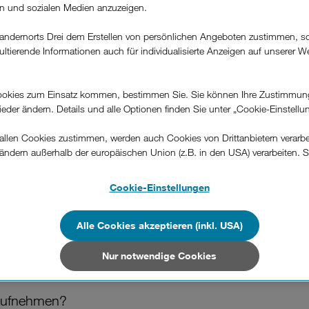
rn und sozialen Medien anzuzeigen.
andernorts Drei dem Erstellen von persönlichen Angeboten zustimmen, s
ultierende Informationen auch für individualisierte Anzeigen auf unserer W
War diese Information hilfreich?
.
okies zum Einsatz kommen, bestimmen Sie. Sie können Ihre Zustimmun
Feedback
wieder ändern. Details und alle Optionen finden Sie unter „Cookie-Einstellu
llen Cookies zustimmen, werden auch Cookies von Drittanbietern verarbeit
ändern außerhalb der europäischen Union (z.B. in den USA) verarbeiten. S
n?
-konformen Datenschutzniveau und es stehen keine wirksamen Rechtsbeh
.
Cookie-Einstellungen
n Unternehmen in Drittstaaten, die ein ähnliches Datenschutzniveau wie i
hen Union aufweisen (z.B. Data Privacy Framework), werden wie europäis
Alle Cookies akzeptieren (inkl. USA)
en behandelt.
Drei TV?
Nur notwendige Cookies
Nur notwendige Cookies“ wählen, dann sind für Sie nur jene Cookies im 
on dieser Website unerlässlich sind.
 aufnehmen?