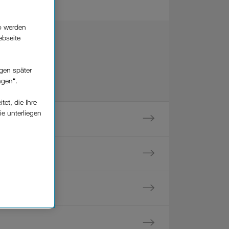
o werden
ebseite
gen später
ngen“.
et, die Ihre
ie unterliegen
elfe zur
n der
che
Einsatz, die