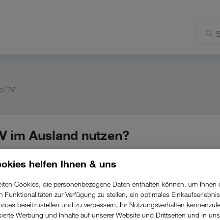
ei TV
TV im Ausland nutzen?
okies helfen Ihnen & uns
deren Ländern der EU ist vorübergehend möglich, z. B. 
beiten Cookies, die personenbezogene Daten enthalten können, um Ihnen 
n können Sie Drei TV Plus bis zu 30 Tage im EU-Auslan
ren Funktionalitäten zur Verfügung zu stellen, ein optimales Einkaufserlebnis
vices bereitzustellen und zu verbessern, Ihr Nutzungsverhalten kennenzul
isierte Werbung und Inhalte auf unserer Website und Drittseiten und in un