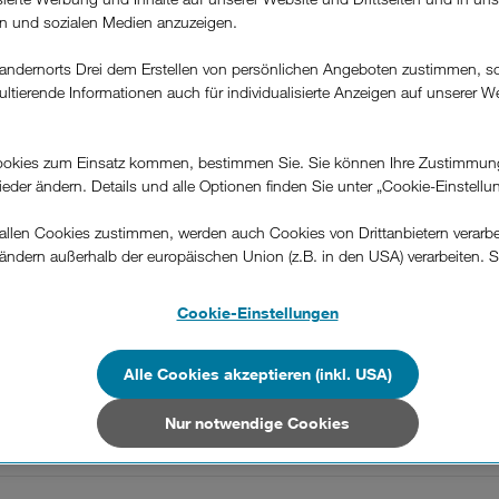
h das Live-Programm. Der persönliche Videorekorder ist
rn und sozialen Medien anzuzeigen.
in Zukunft gerne nutzen wollen, besteht die Möglichkei
andernorts Drei dem Erstellen von persönlichen Angeboten zustimmen, s
ultierende Informationen auch für individualisierte Anzeigen auf unserer W
.
okies zum Einsatz kommen, bestimmen Sie. Sie können Ihre Zustimmun
wieder ändern. Details und alle Optionen finden Sie unter „Cookie-Einstellu
War diese Information hilfreich?
llen Cookies zustimmen, werden auch Cookies von Drittanbietern verarbeit
ändern außerhalb der europäischen Union (z.B. in den USA) verarbeiten. S
Feedback
-konformen Datenschutzniveau und es stehen keine wirksamen Rechtsbeh
.
Cookie-Einstellungen
n Unternehmen in Drittstaaten, die ein ähnliches Datenschutzniveau wie i
n?
hen Union aufweisen (z.B. Data Privacy Framework), werden wie europäis
Alle Cookies akzeptieren (inkl. USA)
en behandelt.
Nur notwendige Cookies
Nur notwendige Cookies“ wählen, dann sind für Sie nur jene Cookies im 
on dieser Website unerlässlich sind.