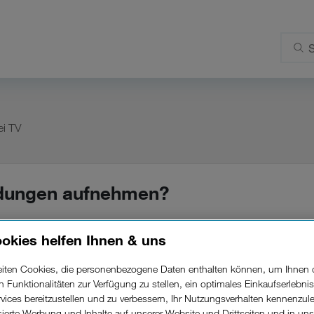
ei TV
ndungen aufnehmen?
okies helfen Ihnen & uns
Videorekorder an, den Sie nach Aktivierung von Drei TV
kludierten TV-Sender 7 Tage lang ab. Das bedeutet, 
beiten Cookies, die personenbezogene Daten enthalten können, um Ihnen 
ren Funktionalitäten zur Verfügung zu stellen, ein optimales Einkaufserlebnis
erzeit ansehen. Für die Nutzung des persönlichen Vide
vices bereitzustellen und zu verbessern, Ihr Nutzungsverhalten kennenzul
isierte Werbung und Inhalte auf unserer Website und Drittseiten und in un