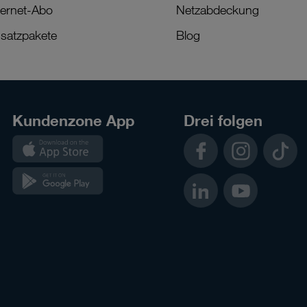
ternet-Abo
Netzabdeckung
satzpakete
Blog
Kundenzone App
Drei folgen
Kundenzone
Facebook
Instagram
TikTok
App
Kundenzone
LinkedIn
YouTube
App