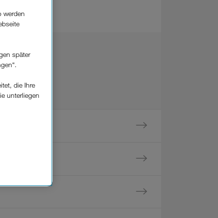
o werden
ebseite
gen später
ngen“.
et, die Ihre
ie unterliegen
elfe zur
n der
che
Einsatz, die