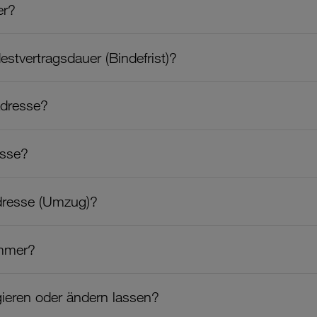
er?
stvertragsdauer (Bindefrist)?
adresse?
esse?
dresse (Umzug)?
ummer?
ieren oder ändern lassen?