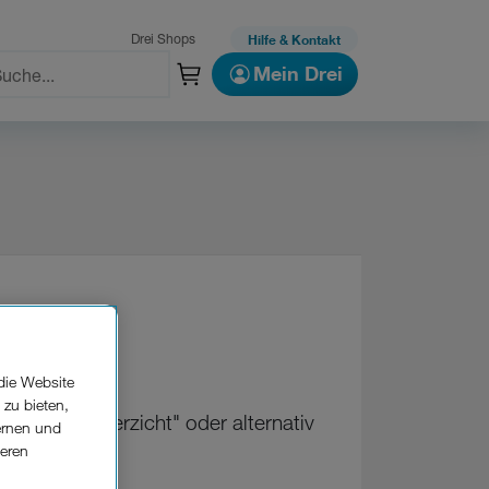
Drei Shops
Hilfe & Kontakt
Mein Drei
die Website
 zu bieten,
Kündigungsverzicht" oder alternativ
ernen und
seren