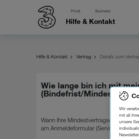
Privat
Business
Hilfe & Kontakt
Hilfe & Kontakt
Vertrag
Details zum Vertra
Wie lange bin ich mit me
(Bindefrist/Mindestvertr
Co
Wir verar
mit all ih
Wann Ihre Mindestvertragsdauer endet
unsere Ser
am Anmeldeformular (Serviceantrag).
individual
Newslette