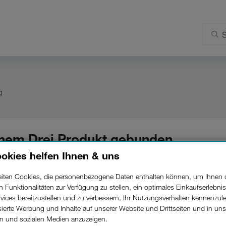
g
inem Drei Produkt gebunden
agsdauer)?
okies helfen Ihnen & uns
beiten Cookies, die personenbezogene Daten enthalten können, um Ihnen 
ren Funktionalitäten zur Verfügung zu stellen, ein optimales Einkaufserlebnis
, sehen Sie in der
Kundenzone
unter "Kundendetails - 
vices bereitzustellen und zu verbessern, Ihr Nutzungsverhalten kennenzul
isierte Werbung und Inhalte auf unserer Website und Drittseiten und in un
rn und sozialen Medien anzuzeigen.