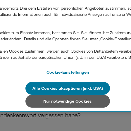
andernorts Drei dem Erstellen von persönlichen Angeboten zustimmen, s
ultierende Informationen auch für individualisierte Anzeigen auf unserer W
.
War diese Information hilfreich?
okies zum Einsatz kommen, bestimmen Sie. Sie können Ihre Zustimmun
wieder ändern. Details und alle Optionen finden Sie unter „Cookie-Einstellu
Feedback
llen Cookies zustimmen, werden auch Cookies von Drittanbietern verarbeit
ändern außerhalb der europäischen Union (z.B. in den USA) verarbeiten. S
-konformen Datenschutzniveau und es stehen keine wirksamen Rechtsbeh
.
Cookie-Einstellungen
o finde ich es?
n Unternehmen in Drittstaaten, die ein ähnliches Datenschutzniveau wie i
hen Union aufweisen (z.B. Data Privacy Framework), werden wie europäis
Alle Cookies akzeptieren (inkl. USA)
en behandelt.
wort?
Nur notwendige Cookies
Nur notwendige Cookies“ wählen, dann sind für Sie nur jene Cookies im 
on dieser Website unerlässlich sind.
undenkennwort vergessen habe?