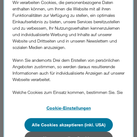
Wir verarbeiten Cookies, die personenbezogene Daten
enthalten können, um Ihnen die Website mit all ihren
Funktionalitäten zur Verfügung zu stellen, ein optimales
Wie lange bin ich mit meinem Drei Produkt
Einkaufserlebnis zu bieten, unsere Services bereitzustellen
gebunden
und zu verbessern, Ihr Nutzungsverhalten kennenzulernen
(Bindefrist/Mindestvertragsdauer)?
und individualisierte Werbung und Inhalte auf unserer
Website und Drittseiten und in unseren Newslettern und
sozialen Medien anzuzeigen.
Was passiert nach Ablauf der
Wenn Sie andernorts Drei dem Erstellen von persönlichen
Mindestvertragsdauer (Bindefrist)?
Angeboten zustimmen, so werden daraus resultierende
Informationen auch für individualisierte Anzeigen auf unserer
Wie ändere ich meine Rechnungsadresse?
Webseite verarbeitet.
Welche Cookies zum Einsatz kommen, bestimmen Sie. Sie
Wie ändere ich meine Vertragsadresse?
können Ihre Zustimmungen später jederzeit wieder ändern.
Details und alle Optionen finden Sie unter „Cookie-
Cookie-Einstellungen
Einstellungen“.
Wie ändere ich meine Anschlussadresse
(Umzug)?
Wenn Sie allen Cookies zustimmen, werden auch Cookies
Alle Cookies akzeptieren (inkl. USA)
von Drittanbietern verarbeitet, die Ihre Daten in Ländern