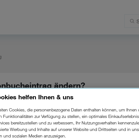
g
fonbucheintrag ändern?
okies helfen Ihnen & uns
beiten Cookies, die personenbezogene Daten enthalten können, um Ihnen 
isch bei einer Stammdatenänderung bzw. einem Rufnu
ren Funktionalitäten zur Verfügung zu stellen, ein optimales Einkaufserlebnis
er
Kundenzone
vornehmen.
vices bereitzustellen und zu verbessern, Ihr Nutzungsverhalten kennenzul
isierte Werbung und Inhalte auf unserer Website und Drittseiten und in un
usgabe des Telefonbuchs alle 4 - 6 Wochen aktualisier
rn und sozialen Medien anzuzeigen.