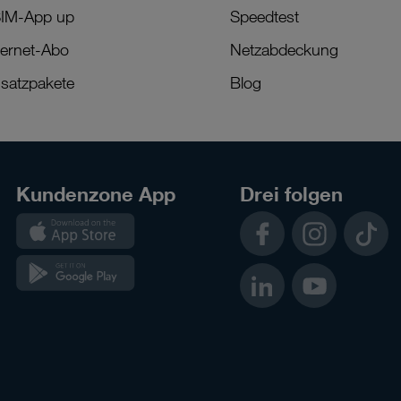
IM-App up
Speedtest
ternet-Abo
Netzabdeckung
satzpakete
Blog
Kundenzone App
Drei folgen
Kundenzone
Facebook
Instagram
TikTok
App
Kundenzone
LinkedIn
YouTube
App