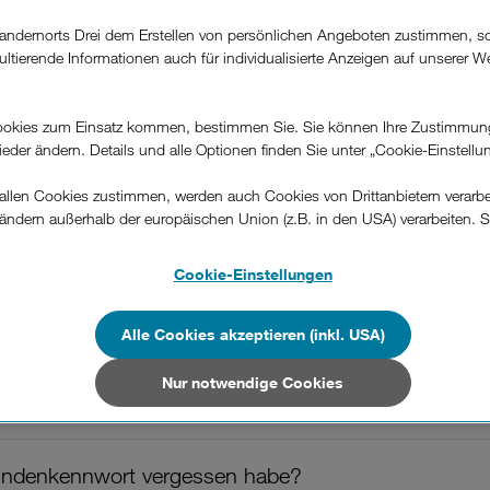
andernorts Drei dem Erstellen von persönlichen Angeboten zustimmen, s
ultierende Informationen auch für individualisierte Anzeigen auf unserer W
.
okies zum Einsatz kommen, bestimmen Sie. Sie können Ihre Zustimmun
wieder ändern. Details und alle Optionen finden Sie unter „Cookie-Einstellu
War diese Information hilfreich?
llen Cookies zustimmen, werden auch Cookies von Drittanbietern verarbeit
ändern außerhalb der europäischen Union (z.B. in den USA) verarbeiten. S
Feedback
-konformen Datenschutzniveau und es stehen keine wirksamen Rechtsbeh
.
Cookie-Einstellungen
n Unternehmen in Drittstaaten, die ein ähnliches Datenschutzniveau wie i
o finde ich es?
hen Union aufweisen (z.B. Data Privacy Framework), werden wie europäis
Alle Cookies akzeptieren (inkl. USA)
en behandelt.
Nur notwendige Cookies
wort?
Nur notwendige Cookies“ wählen, dann sind für Sie nur jene Cookies im 
on dieser Website unerlässlich sind.
undenkennwort vergessen habe?