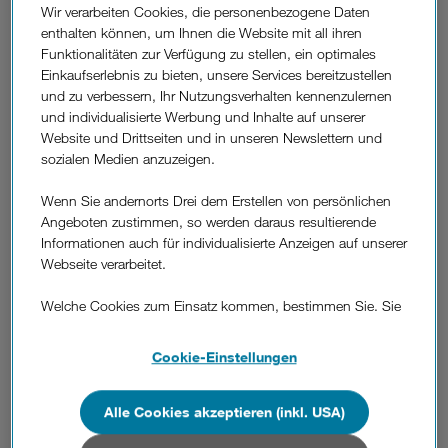
Wir verarbeiten Cookies, die personenbezogene Daten
Weitere
enthalten können, um Ihnen die Website mit all ihren
Fragen
Was ist das Kundenkennwort und wo finde
Funktionalitäten zur Verfügung zu stellen, ein optimales
aus
Einkaufserlebnis zu bieten, unsere Services bereitzustellen
ich es?
dem
und zu verbessern, Ihr Nutzungsverhalten kennenzulernen
Bereich
und individualisierte Werbung und Inhalte auf unserer
"Details
Wie ändere ich mein Kundenkennwort?
Website und Drittseiten und in unseren Newslettern und
zum
sozialen Medien anzuzeigen.
Vertrag"
Was mache ich, wenn ich mein
Wenn Sie andernorts Drei dem Erstellen von persönlichen
Angeboten zustimmen, so werden daraus resultierende
Kundenkennwort vergessen habe?
Informationen auch für individualisierte Anzeigen auf unserer
Webseite verarbeitet.
Wo finde ich meine Kundennummer?
Welche Cookies zum Einsatz kommen, bestimmen Sie. Sie
können Ihre Zustimmungen später jederzeit wieder ändern.
Wie lange bin ich mit meinem Drei Produkt
Details und alle Optionen finden Sie unter „Cookie-
Cookie-Einstellungen
Einstellungen“.
gebunden
(Bindefrist/Mindestvertragsdauer)?
Wenn Sie allen Cookies zustimmen, werden auch Cookies
Alle Cookies akzeptieren (inkl. USA)
von Drittanbietern verarbeitet, die Ihre Daten in Ländern