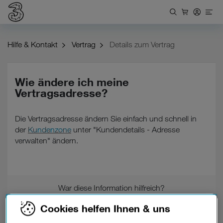
Hilfe & Kontakt
Vertrag
Details zum Vertrag
Wie ändere ich meine
Vertragsadresse?
Die Vertragsadresse ändern Sie einfach und schnell in
der
Kundenzone
unter "Kundendetails - Adresse
verwalten" ändern.
War diese Information hilfreich?
Cookies helfen Ihnen & uns
Feedback