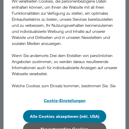
Weitere
Wir verarbeiten Cookies, die personenbezogene Daten
enthalten können, um Ihnen die Website mit all ihren
Fragen
Was ist das Kundenkennwort und wo finde
Funktionalitäten zur Verfügung zu stellen, ein optimales
aus
ich es?
Einkaufserlebnis zu bieten, unsere Services bereitzustellen
dem
und zu verbessern, Ihr Nutzungsverhalten kennenzulernen
Bereich
und individualisierte Werbung und Inhalte auf unserer
"Details
Wie ändere ich mein Kundenkennwort?
Website und Drittseiten und in unseren Newslettern und
zum
sozialen Medien anzuzeigen.
Vertrag"
Was mache ich, wenn ich mein
Wenn Sie andernorts Drei dem Erstellen von persönlichen
Kundenkennwort vergessen habe?
Angeboten zustimmen, so werden daraus resultierende
Informationen auch für individualisierte Anzeigen auf unserer
Webseite verarbeitet.
Wo finde ich meine Kundennummer?
Welche Cookies zum Einsatz kommen, bestimmen Sie. Sie
können Ihre Zustimmungen später jederzeit wieder ändern.
Wie lange bin ich mit meinem Drei Produkt
Details und alle Optionen finden Sie unter „Cookie-
gebunden
Cookie-Einstellungen
Einstellungen“.
(Bindefrist/Mindestvertragsdauer)?
Wenn Sie allen Cookies zustimmen, werden auch Cookies
Alle Cookies akzeptieren (inkl. USA)
von Drittanbietern verarbeitet, die Ihre Daten in Ländern
Was passiert nach Ablauf der
außerhalb der europäischen Union (z.B. in den USA)
Nur notwendige Cookies