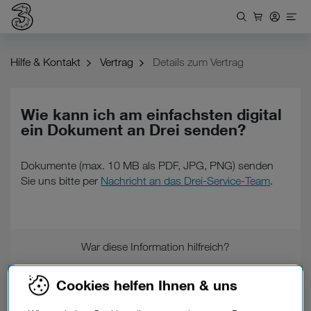
Hilfe & Kontakt
Vertrag
Details zum Vertrag
Wie kann ich am einfachsten digital
ein Dokument an Drei senden?
Dokumente (max. 10 MB als PDF, JPG, PNG) senden
Sie uns bitte per
Nachricht an das Drei-Service-Team
.
War diese Information hilfreich?
Feedback
Cookies helfen Ihnen & uns