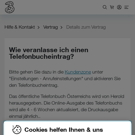
Hilfe & Kontakt
Vertrag
Details zum Vertrag
Wie veranlasse ich einen
Telefonbucheintrag?
Bitte gehen Sie dazu in die
Kundenzone
unter
"Einstellungen - Anrufeinstellungen" und aktivieren Sie
den Telefonbucheintrag.
Das öffentliche Telefonbuch Österreichs wird von Herold
herausgegeben. Die Online-Ausgabe des Telefonbuchs
wird alle 4 - 6 Wochen aktualisiert, die Druckausgabe
einmal jährlich..
Cookies helfen Ihnen & uns