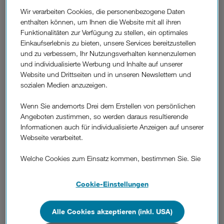
Wir verarbeiten Cookies, die personenbezogene Daten
War diese Information hilfreich?
enthalten können, um Ihnen die Website mit all ihren
Funktionalitäten zur Verfügung zu stellen, ein optimales
Feedback
Einkaufserlebnis zu bieten, unsere Services bereitzustellen
und zu verbessern, Ihr Nutzungsverhalten kennenzulernen
und individualisierte Werbung und Inhalte auf unserer
Weitere
Website und Drittseiten und in unseren Newslettern und
Fragen
Was ist das Kundenkennwort und wo finde
sozialen Medien anzuzeigen.
aus
ich es?
dem
Wenn Sie andernorts Drei dem Erstellen von persönlichen
Bereich
Angeboten zustimmen, so werden daraus resultierende
"Details
Wie ändere ich mein Kundenkennwort?
Informationen auch für individualisierte Anzeigen auf unserer
zum
Webseite verarbeitet.
Vertrag"
Was mache ich, wenn ich mein
Welche Cookies zum Einsatz kommen, bestimmen Sie. Sie
Kundenkennwort vergessen habe?
können Ihre Zustimmungen später jederzeit wieder ändern.
Details und alle Optionen finden Sie unter „Cookie-
Cookie-Einstellungen
Einstellungen“.
Wo finde ich meine Kundennummer?
Wenn Sie allen Cookies zustimmen, werden auch Cookies
Alle Cookies akzeptieren (inkl. USA)
von Drittanbietern verarbeitet, die Ihre Daten in Ländern