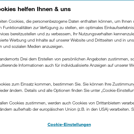
okies helfen Ihnen & uns
beiten Cookies, die personenbezogene Daten enthalten können, um Ihnen 
ren Funktionalitäten zur Verfügung zu stellen, ein optimales Einkaufserlebnis
vices bereitzustellen und zu verbessern, Ihr Nutzungsverhalten kennenzul
isierte Werbung und Inhalte auf unserer Website und Drittseiten und in un
hen übers Internet: All
rn und sozialen Medien anzuzeigen.
ssen müssen.
andernorts Drei dem Erstellen von persönlichen Angeboten zustimmen, s
ultierende Informationen auch für individualisierte Anzeigen auf unserer W
.
i 2024 08:09
okies zum Einsatz kommen, bestimmen Sie. Sie können Ihre Zustimmun
Facebook
E-Mail
Twitter
LinkedIn
Link des Blogs
wieder ändern. Details und alle Optionen finden Sie unter „Cookie-Einstellu
llen Cookies zustimmen, werden auch Cookies von Drittanbietern verarbeit
 unterwegs immer top informiert bleiben, was den Spielsta
ändern außerhalb der europäischen Union (z.B. in den USA) verarbeiten. S
aft angeht oder die neuesten Folgen ihrer Lieblingsshow 
-konformen Datenschutzniveau und es stehen keine wirksamen Rechtsbeh
 genießen? Wir verraten Ihnen, was Sie über Fernsehen übe
.
Cookie-Einstellungen
d wie Sie auch online für ein einwandfreies Live-Fernseher