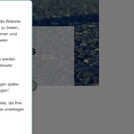
die Website
 zu bieten,
ernen und
seren
es, was
o werden
ebseite
gen später
 kopieren
ngen“.
et, die Ihre
nd Ihrer
ie unterliegen
auch außerhalb
elfe zur
r das Internet
lebnis sorgen.