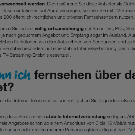
verwechselt werden
. Denn während Sie diese Anbieter als Onli
d Dokumentationen auf Abruf versorgen, können Sie mit TV-Stream
s 200 öffentlich-rechtlichen und privaten Fernsehsendern nutzen.
völlig ortsunabhängig
önnen Sie jedoch
auf SmartTVs, PCs, Sm
– je nach gebuchtem Angebot und Empfang sogar im Ausland. Auß
ätzlichen Funktionen wie dem Aufzeichnen von Sendungen und zeit
Sie dabei besonders auf eine stabile Internetverbindung, denn dies
s TV-Streaming-Erlebnis essenziell.
nn ich
fernsehen über d
et?
r das Internet fernsehen zu können, gehen Sie folgendermaßen v
stabile Internetverbindung
cher, dass Sie über eine
verfügen. Ab
 viele Angebote schon ab einem Anschluss von 6 bis 16 Mbit/s nut
 fernsehen oder greifen mehrere Personen gleichzeitig auf den TV-S