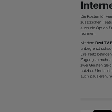
Intern
Die Kosten für Fe
zusätzlichen Feat
auch die Option f
rechnen.
Drei TV 
Mit dem
unbegrenzt schaue
Drei Netz befinde
Zugang zu mehr al
zwei Geräten glei
nutzbar. Und soll
auch pausieren, ne