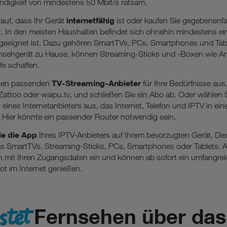
digkeit von mindestens 50 Mbit/s ratsam.
internetfähig
auf, dass Ihr Gerät
ist oder kaufen Sie gegebenenfa
 In den meisten Haushalten befindet sich ohnehin mindestens ein
geeignet ist. Dazu gehören SmartTVs, PCs, Smartphones und Tab
ernsehgerät zu Hause, können Streaming-Sticks und -Boxen wie A
fe schaffen.
TV-Streaming-Anbieter
inen passenden
für Ihre Bedürfnisse aus
 Zattoo oder waipu.tv, und schließen Sie ein Abo ab. Oder wählen Si
eines Internetanbieters aus, das Internet, Telefon und IPTV in ein
 Hier könnte ein passender Router notwendig sein.
Sie die App
Ihres IPTV-Anbieters auf Ihrem bevorzugten Gerät. Die
es SmartTVs, Streaming-Sticks, PCs, Smartphones oder Tablets. 
h mit Ihren Zugangsdaten ein und können ab sofort ein umfangrei
t im Internet genießen.
stet
Fernsehen über das