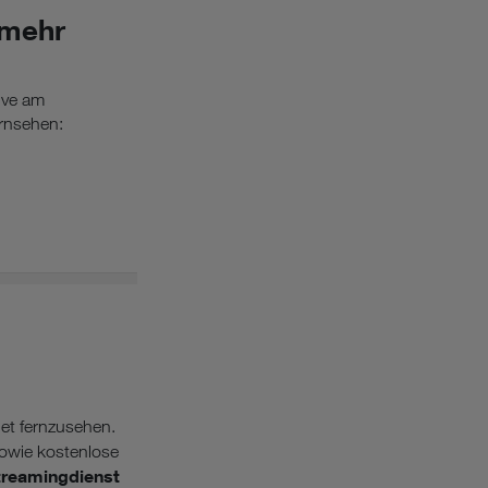
 mehr
ive am
ernsehen:
et fernzusehen.
sowie kostenlose
Streamingdienst