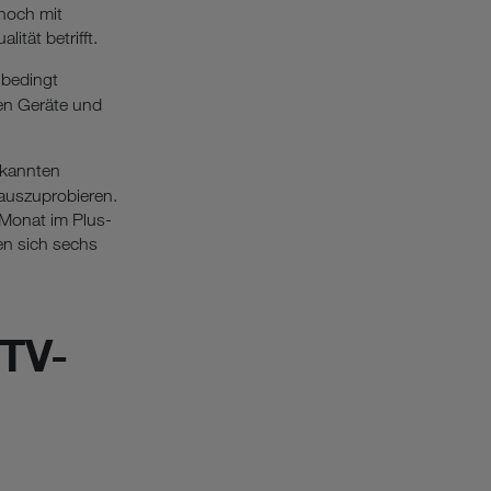
nnoch mit
tät betrifft.
nbedingt
hen Geräte und
ekannten
 auszuprobieren.
Monat im Plus-
nen sich sechs
 TV-