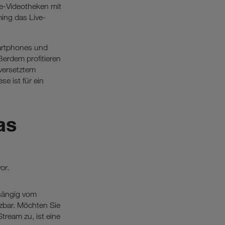
ne-Videotheken mit
ing das Live-
artphones und
erdem profitieren
versetztem
e ist für ein
as
or.
hängig vom
zbar. Möchten Sie
tream zu, ist eine