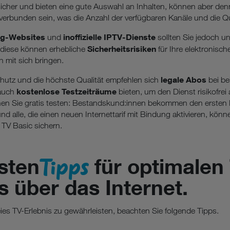
 sicher und bieten eine gute Auswahl an Inhalten, können aber de
rbunden sein, was die Anzahl der verfügbaren Kanäle und die Quali
ing-Websites
inoffizielle IPTV-Dienste
und
sollten Sie jedoch u
Sicherheitsrisiken
 diese können erhebliche
für Ihre elektronisc
 mit sich bringen.
legale Abos
hutz und die höchste Qualität empfehlen sich
bei b
kostenlose Testzeiträume
 auch
bieten, um den Dienst risikofrei
en Sie gratis testen: Bestandskund:innen bekommen den ersten 
d alle, die einen neuen Internettarif mit Bindung aktivieren, kön
 TV Basic sichern.
Tipps
sten
für optimalen
 über das Internet.
es TV-Erlebnis zu gewährleisten, beachten Sie folgende Tipps.