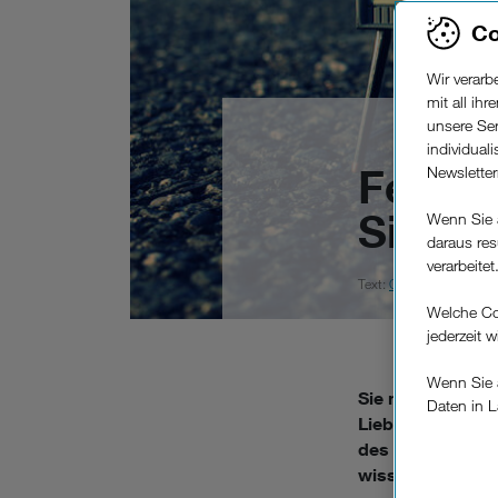
Co
Wir verar
mit all ih
unsere Ser
individual
Fernse
Newslette
Sie wi
Wenn Sie 
daraus res
verarbeitet
Text:
Christoph
| 29. Jul
Welche Co
jederzeit 
Wenn Sie a
Sie möchten auch
Daten in L
Lieblingsmannsch
keinem EU
des Wohnzimmers
Verfügung
wissen müssen un