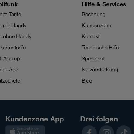
ilfunk
Hilfe & Services
net-Tarife
Rechnung
fe mit Handy
Kundenzone
fe ohne Handy
Kontakt
kartentarife
Technische Hilfe
M-App up
Speedtest
rnet-Abo
Netzabdeckung
tzpakete
Blog
Kundenzone App
Drei folgen
Kundenzone
Facebook
Instagram
TikTok