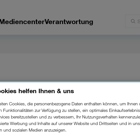
Mediencenter
Verantwortung
okies helfen Ihnen & uns
it Österreichs erst
beiten Cookies, die personenbezogene Daten enthalten können, um Ihnen 
ren Funktionalitäten zur Verfügung zu stellen, ein optimales Einkaufserlebnis
ten-Flattarif.
vices bereitzustellen und zu verbessern, Ihr Nutzungsverhalten kennenzul
isierte Werbung und Inhalte auf unserer Website und Drittseiten und in un
rn und sozialen Medien anzuzeigen.