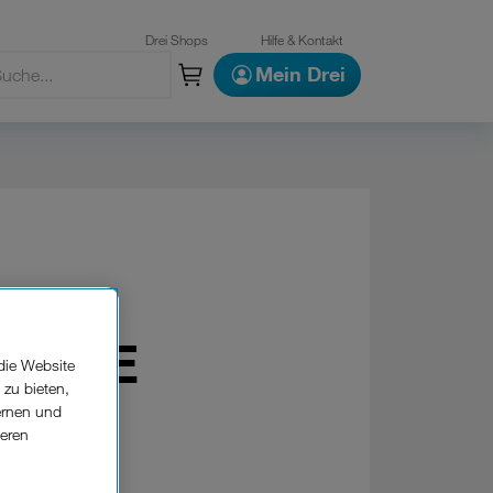
Drei Shops
Hilfe & Kontakt
Mein Drei
em LTE
die Website
 zu bieten,
ernen und
seren