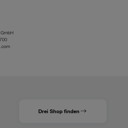
ia GmbH
3700
i.com
Drei Shop finden