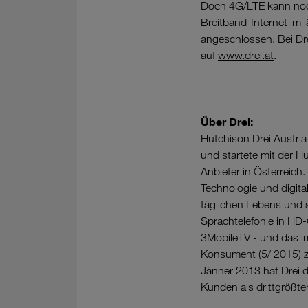
Doch 4G/LTE kann noch 
Breitband-Internet im 
angeschlossen. Bei Dre
auf
www.drei.at
.
Über Drei:
Hutchison Drei Austr
und startete mit der H
Anbieter in Österreic
Technologie und digita
täglichen Lebens und s
Sprachtelefonie in HD
3MobileTV - und das im
Konsument (5/ 2015) zu
Jänner 2013 hat Drei d
Kunden als drittgrößte