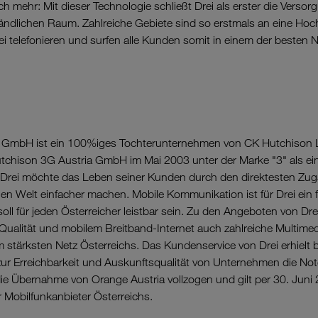
mehr: Mit dieser Technologie schließt Drei als erster die Versor
ländlichen Raum. Zahlreiche Gebiete sind so erstmals an eine Hoch
i telefonieren und surfen alle Kunden somit in einem der besten 
ia GmbH ist ein 100%iges Tochterunternehmen von CK Hutchison 
utchison 3G Austria GmbH im Mai 2003 unter der Marke "3" als ei
h. Drei möchte das Leben seiner Kunden durch den direktesten Z
len Welt einfacher machen. Mobile Kommunikation ist für Drei ein f
oll für jeden Österreicher leistbar sein. Zu den Angeboten von Dr
-Qualität und mobilem Breitband-Internet auch zahlreiche Multim
 stärksten Netz Österreichs. Das Kundenservice von Drei erhielt be
r Erreichbarkeit und Auskunftsqualität von Unternehmen die Note
ie Übernahme von Orange Austria vollzogen und gilt per 30. Juni 
r Mobilfunkanbieter Österreichs.