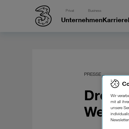
Privat
Business
Unternehmen
Karriere
PRESSE
Co
Drei m
Wir verar
mit all ih
Wertkar
unsere Ser
individual
Newslette