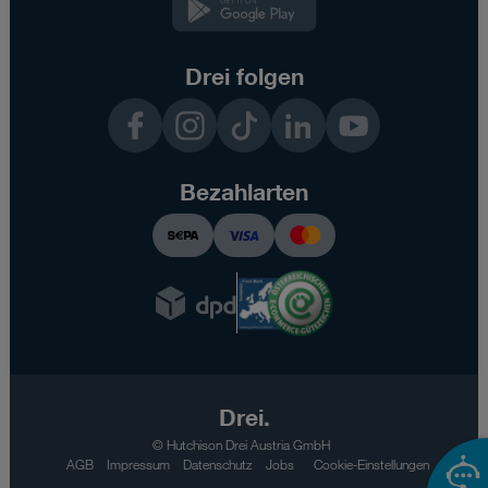
App
Drei folgen
Facebook
Instagram
TikTok
LinkedIn
YouTube
Bezahlarten
Drei.
© Hutchison Drei Austria GmbH
AGB
Impressum
Datenschutz
Jobs
Cookie-Einstellungen