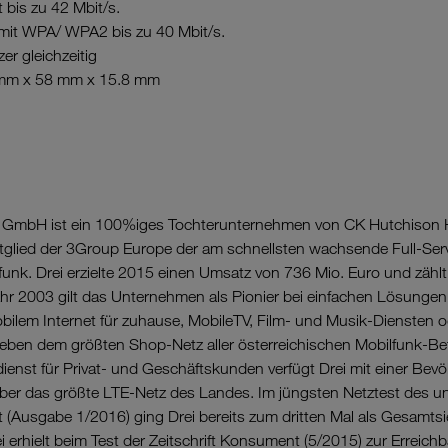
bis zu 42 Mbit/s.
mit WPA/ WPA2 bis zu 40 Mbit/s.
r gleichzeitig
mm x 58 mm x 15.8 mm
a GmbH ist ein 100%iges Tochterunternehmen von CK Hutchison 
tglied der 3Group Europe der am schnellsten wachsende Full-Serv
funk. Drei erzielte 2015 einen Umsatz von 736 Mio. Euro und zähl
ahr 2003 gilt das Unternehmen als Pionier bei einfachen Lösungen 
bilem Internet für zuhause, MobileTV, Film- und Musik-Diensten 
eben dem größten Shop-Netz aller österreichischen Mobilfunk-Be
nst für Privat- und Geschäftskunden verfügt Drei mit einer Be
ber das größte LTE-Netz des Landes. Im jüngsten Netztest des 
(Ausgabe 1/2016) ging Drei bereits zum dritten Mal als Gesamtsi
 erhielt beim Test der Zeitschrift Konsument (5/2015) zur Erreichb