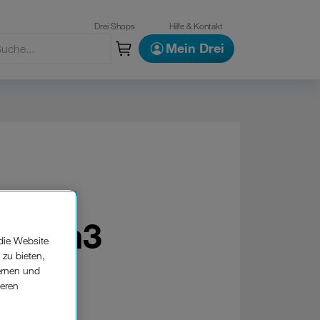
Drei Shops
Hilfe & Kontakt
Mein Drei
 Nimm3
die Website
 zu bieten,
ernen und
seren