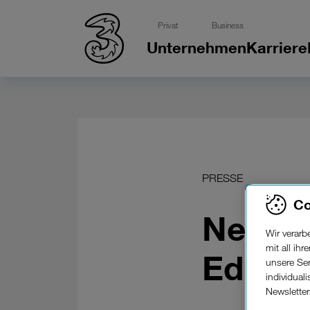
Privat
Business
Unternehmen
Karriere
PRESSE
Co
Neu be
Wir verar
mit all ih
Edition
unsere Ser
individual
Newslette