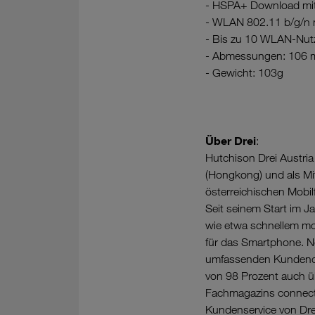
- HSPA+ Download mit 
- WLAN 802.11 b/g/n 
- Bis zu 10 WLAN-Nutze
- Abmessungen: 106 
- Gewicht: 103g
Über Drei
:
Hutchison Drei Austri
(Hongkong) und als Mi
österreichischen Mobil
Seit seinem Start im J
wie etwa schnellem mo
für das Smartphone. N
umfassenden Kundendie
von 98 Prozent auch ü
Fachmagazins connect 
Kundenservice von Drei