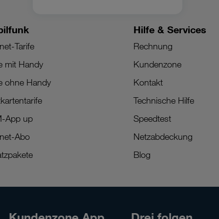
ilfunk
Hilfe & Services
net-Tarife
Rechnung
fe mit Handy
Kundenzone
fe ohne Handy
Kontakt
kartentarife
Technische Hilfe
M-App up
Speedtest
rnet-Abo
Netzabdeckung
tzpakete
Blog
Kundenzone App
Drei folgen