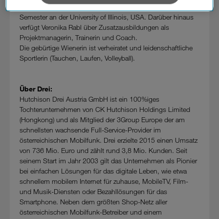
verarbeiten. Sie unterliegen keinem EU-konformen
Personalmanagement und absolvierte ein Auslands-
Datenschutzniveau und es stehen keine wirksamen
Semester an der University of Illinois, USA. Darüber hinaus
Rechtsbehelfe zur Verfügung.
verfügt Veronika Rabl über Zusatzausbildungen als
Projektmanagerin, Trainerin und Coach.
Cookies von Unternehmen in Drittstaaten, die ein ähnliches
Die gebürtige Wienerin ist verheiratet und leidenschaftliche
Datenschutzniveau wie in der Europäischen Union aufweisen
Sportlerin (Tauchen, Laufen, Volleyball).
(z.B. Data Privacy Framework), werden wie europäische
Unternehmen behandelt.
Über Drei:
Wenn Sie „Nur notwendige Cookies“ wählen, dann sind für
Hutchison Drei Austria GmbH ist ein 100%iges
Sie nur jene Cookies im Einsatz, die zur Funktion dieser
Tochterunternehmen von CK Hutchison Holdings Limited
Website unerlässlich sind.
(Hongkong) und als Mitglied der 3Group Europe der am
schnellsten wachsende Full-Service-Provider im
österreichischen Mobilfunk. Drei erzielte 2015 einen Umsatz
von 736 Mio. Euro und zählt rund 3,8 Mio. Kunden. Seit
seinem Start im Jahr 2003 gilt das Unternehmen als Pionier
bei einfachen Lösungen für das digitale Leben, wie etwa
schnellem mobilem Internet für zuhause, MobileTV, Film-
und Musik-Diensten oder Bezahllösungen für das
Smartphone. Neben dem größten Shop-Netz aller
österreichischen Mobilfunk-Betreiber und einem