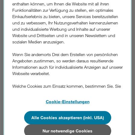
enthalten können, um Ihnen die Website mit all ihren
Rabl haben wir eine wirkliche HR-Expertin mit sehr viel
Funktionalitäten zur Verfügung zu stellen, ein optimales
Erfahrung aus verschiedenen Branchen gewonnen", so
Einkaufserlebnis zu bieten, unsere Services bereitzustellen
Hogl.
und zu verbessern, Ihr Nutzungsverhalten kennenzulernen
und individualisierte Werbung und Inhalte auf unserer
Veronika Rabl: "Ich freue mich, ab sofort die Zukunft des am
Website und Drittseiten und in unseren Newslettern und
schnellsten wachsenden österreichischen
sozialen Medien anzuzeigen.
Mobilfunkbetreibers mitzugestalten. Für einen erfolgreichen
Weg ist es entscheidend, die richtigen Mitarbeiterinnen und
Wenn Sie andernorts Drei dem Erstellen von persönlichen
Mitarbeiter zu gewinnen und im Unternehmen Perspektiven
Angeboten zustimmen, so werden daraus resultierende
und Entwicklungsmöglichkeiten zu bieten."
Informationen auch für individualisierte Anzeigen auf unserer
Webseite verarbeitet.
Nach mehr als fünf Jahren im zentralen HR Management der
REWE International Dienstleistungs GmbH war Veronika
Welche Cookies zum Einsatz kommen, bestimmen Sie. Sie
Rabl zuletzt als Prokuristin und Leiterin der
können Ihre Zustimmungen später jederzeit wieder ändern.
Personalabteilung bei der Landesanstalten-
Details und alle Optionen finden Sie unter „Cookie-
Betriebsgesellschaft KABEG tätig. Interimistisch zählten dort
Cookie-Einstellungen
Einstellungen“.
auch die Bereiche Informations- und
Kommunikationstechnologie zu ihrer Verantwortung.
Alle Cookies akzeptieren (inkl. USA)
Wenn Sie allen Cookies zustimmen, werden auch Cookies
von Drittanbietern verarbeitet, die Ihre Daten in Ländern
Die Absolventin der WU Wien spezialisierte sich schon
außerhalb der europäischen Union (z.B. in den USA)
Nur notwendige Cookies
während ihres Studiums auf den Bereich