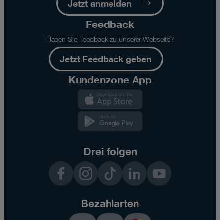
Jetzt anmelden
Feedback
Haben Sie Feedback zu unserer Webseite?
Jetzt Feedback geben
Kundenzone App
Kundenzone
App
Kundenzone
App
Drei folgen
Facebook
Instagram
TikTok
LinkedIn
YouTube
Bezahlarten