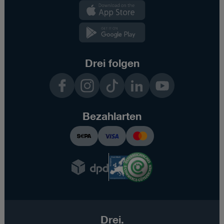
Kundenzone
App
Kundenzone
App
Drei folgen
Facebook
Instagram
TikTok
LinkedIn
YouTube
Bezahlarten
Drei.