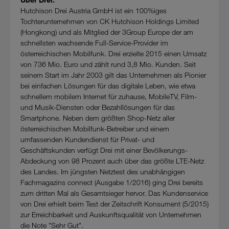
Hutchison Drei Austria GmbH ist ein 100%iges
Tochterunternehmen von CK Hutchison Holdings Limited
(Hongkong) und als Mitglied der 3Group Europe der am
schnellsten wachsende Full-Service-Provider im
österreichischen Mobilfunk. Drei erzielte 2015 einen Umsatz
von 736 Mio. Euro und zählt rund 3,8 Mio. Kunden. Seit
seinem Start im Jahr 2003 gilt das Unternehmen als Pionier
bei einfachen Lösungen für das digitale Leben, wie etwa
schnellem mobilem Internet für zuhause, MobileTV, Film-
und Musik-Diensten oder Bezahllösungen für das
Smartphone. Neben dem größten Shop-Netz aller
österreichischen Mobilfunk-Betreiber und einem
umfassenden Kundendienst für Privat- und
Geschäftskunden verfügt Drei mit einer Bevölkerungs-
Abdeckung von 98 Prozent auch über das größte LTE-Netz
des Landes. Im jüngsten Netztest des unabhängigen
Fachmagazins connect (Ausgabe 1/2016) ging Drei bereits
zum dritten Mal als Gesamtsieger hervor. Das Kundenservice
von Drei erhielt beim Test der Zeitschrift Konsument (5/2015)
zur Erreichbarkeit und Auskunftsqualität von Unternehmen
die Note "Sehr Gut".