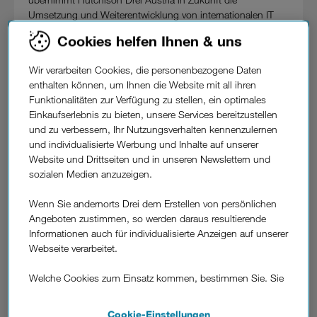
Umsetzung und Weiterentwicklung von internationalen IT
Projekten im Rahmen der Oracle Plattform für die 3Group
Cookies helfen Ihnen & uns
Europe. Als ersten Schritt wird Hutchison Drei Austria im
Zuge dessen neue Enterprise Ressource Planning (ERP)
Wir verarbeiten Cookies, die personenbezogene Daten
Projekte für Logistik-, Finanz- und Personal-Aufgaben seiner
enthalten können, um Ihnen die Website mit all ihren
Schwester-Gesellschaften in Italien, Großbritannien und
Funktionalitäten zur Verfügung zu stellen, ein optimales
Irland entwickeln und umsetzen. Weitere Länder sollen
Einkaufserlebnis zu bieten, unsere Services bereitzustellen
folgen. Damit entstehen bei Drei in Wien auch neue
und zu verbessern, Ihr Nutzungsverhalten kennenzulernen
Arbeitsplätze.
und individualisierte Werbung und Inhalte auf unserer
Website und Drittseiten und in unseren Newslettern und
Christian Salbaing, Deputy Chairman CK Hutchison
sozialen Medien anzuzeigen.
Holdings Limited
: "Die Erfahrung, die Drei in den
vergangenen Jahren durch den Merger mit Orange
Wenn Sie andernorts Drei dem Erstellen von persönlichen
gesammelt hat, ist ein wichtiges Asset in unserer Gruppe.
Angeboten zustimmen, so werden daraus resultierende
Hutchison Drei Austria ist optimal aufgestellt, um neue
Informationen auch für individualisierte Anzeigen auf unserer
internationale Projekte zu entwickeln und weitere Aufgaben
Webseite verarbeitet.
innerhalb der Gruppe zu übernehmen."
Welche Cookies zum Einsatz kommen, bestimmen Sie. Sie
Jan Trionow, CEO von Drei:
"Im Rahmen unserer neuen
können Ihre Zustimmungen später jederzeit wieder ändern.
Schlüsselfunktion werden wir unsere Expertise europaweit
Details und alle Optionen finden Sie unter „Cookie-
zur Verfügung stellen und dazu beitragen, Abläufe zu
Cookie-Einstellungen