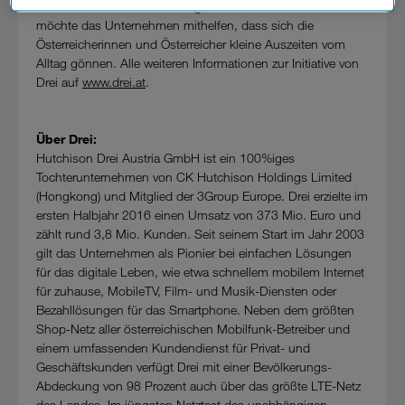
Unveränderliches zu hinterfragen. Mit der 3Pause-Initiative
Datenschutzniveau und es stehen keine wirksamen
möchte das Unternehmen mithelfen, dass sich die
Rechtsbehelfe zur Verfügung.
Österreicherinnen und Österreicher kleine Auszeiten vom
Alltag gönnen. Alle weiteren Informationen zur Initiative von
Cookies von Unternehmen in Drittstaaten, die ein ähnliches
Drei auf
www.drei.at
.
Datenschutzniveau wie in der Europäischen Union aufweisen
(z.B. Data Privacy Framework), werden wie europäische
Unternehmen behandelt.
Über Drei:
Hutchison Drei Austria GmbH ist ein 100%iges
Wenn Sie „Nur notwendige Cookies“ wählen, dann sind für
Tochterunternehmen von CK Hutchison Holdings Limited
Sie nur jene Cookies im Einsatz, die zur Funktion dieser
(Hongkong) und Mitglied der 3Group Europe. Drei erzielte im
Website unerlässlich sind.
ersten Halbjahr 2016 einen Umsatz von 373 Mio. Euro und
zählt rund 3,8 Mio. Kunden. Seit seinem Start im Jahr 2003
gilt das Unternehmen als Pionier bei einfachen Lösungen
für das digitale Leben, wie etwa schnellem mobilem Internet
für zuhause, MobileTV, Film- und Musik-Diensten oder
Bezahllösungen für das Smartphone. Neben dem größten
Shop-Netz aller österreichischen Mobilfunk-Betreiber und
einem umfassenden Kundendienst für Privat- und
Geschäftskunden verfügt Drei mit einer Bevölkerungs-
Abdeckung von 98 Prozent auch über das größte LTE-Netz
des Landes. Im jüngsten Netztest des unabhängigen