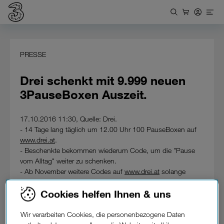
PRESSE
Drei schenkt mit 9.999 neuen
3PauseBoxen Auszeit.
17.10.2016 11:30, Quelle: Drei.
- 14 Tage lang täglich um 12.00 Uhr 100 PauseBoxen auf
www.drei.at
.
- Beschenkte bekommen wiederum Code, um die "Pause
vom Alltag" weiter zu schenken.
- Ab November weitere Codes auf
www.drei.at
solange
Vorrat reicht.
Cookies helfen Ihnen & uns
Die Initiative von Hutchison Drei Austria, das Leben der
Österreicherinnen und Österreicher durch eine kleine Auszeit
Wir verarbeiten Cookies, die personenbezogene Daten
zu bereichern, geht in die dritte Saison.