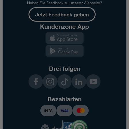
Haben Sie Feedback zu unserer Webseite?
Jetzt Feedback geben
Kundenzone App
Kundenzone
App
Kundenzone
App
Drei folgen
Facebook
Instagram
TikTok
LinkedIn
YouTube
Bezahlarten