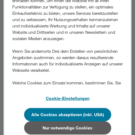
enthalten können, um Ihnen die Website mit all ihren
Mit 9.999 neuen 3PauseBoxen möchte Drei in den
Funktionalitäten zur Verfügung zu stellen, ein optimales
kommenden Wochen dazu beitragen, den Stress des
Einkaufserlebnis zu bieten, unsere Services bereitzustellen
Alltags für ein paar Augenblicke beiseite zu legen und die
und zu verbessern, Ihr Nutzungsverhalten kennenzulernen
Seele baumeln zu lassen. In jeder Box befinden sich Stress-
und individualisierte Werbung und Inhalte auf unserer
Killer unterschiedlicher Ausrichtung und Snacks.
Website und Drittseiten und in unseren Newslettern und
Zum Auftakt der neuen 3PauseBox stehen ab 17. Oktober
sozialen Medien anzuzeigen.
2016 zwei Wochen lang täglich ab 12.00 Uhr 100 neue
3PauseBoxen auf
www.drei.at
bereit.
Wenn Sie andernorts Drei dem Erstellen von persönlichen
Empfänger der 3PauseBox erhalten auch einen Code, mit
Angeboten zustimmen, so werden daraus resultierende
dem sie auf
www.drei.at
einer Freundin bzw. einem Freund
Informationen auch für individualisierte Anzeigen auf unserer
diese Auszeit in Form einer neuen PauseBox bis Ende
Webseite verarbeitet.
November weiterschenken können.
Welche Cookies zum Einsatz kommen, bestimmen Sie. Sie
Weitere Codes für 3PauseBoxen verlost Drei ab November
können Ihre Zustimmungen später jederzeit wieder ändern.
auf seiner Facebook-Seite unter
www.drei.at
solange der
Details und alle Optionen finden Sie unter „Cookie-
Cookie-Einstellungen
Vorrat reicht. Die Beschenkten erhalten die Auszeit in Form
Einstellungen“.
der 3PauseBox via Botendienst österreichweit direkt
zugestellt.
Alle Cookies akzeptieren (inkl. USA)
Wenn Sie allen Cookies zustimmen, werden auch Cookies
von Drittanbietern verarbeitet, die Ihre Daten in Ländern
Das Motto "Es geht auch anders." ist für Drei seit 2013
außerhalb der europäischen Union (z.B. in den USA)
Nur notwendige Cookies
Anlass, um Festgefahrenes zu verändern und scheinbar
verarbeiten. Sie unterliegen keinem EU-konformen