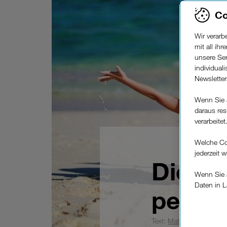
Co
Wir verar
mit all ih
unsere Ser
individual
Newslette
Wenn Sie 
daraus res
verarbeitet
Welche Co
jederzeit 
Die be
Wenn Sie a
Daten in L
perfek
keinem EU
Verfügung
Text:
Matthias
| 07. Juli