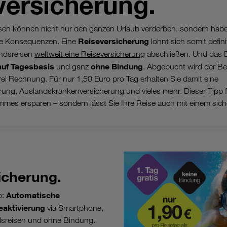
versicherung.
isen können nicht nur den ganzen Urlaub verderben, sondern hab
Reiseversicherung
tige Konsequenzen. Eine
lohnt sich somit defini
andsreisen
weltweit eine Reiseversicherung
abschließen. Und das 
auf Tagesbasis
ohne Bindung
und ganz
. Abgebucht wird der B
rei Rechnung. Für nur 1,50 Euro pro Tag erhalten Sie damit eine
ung, Auslandskrankenversicherung und vieles mehr. Dieser Tipp 
mmes ersparen – sondern lässt Sie Ihre Reise auch mit einem sich
icherung.
Automatische
b:
eaktivierung
via Smartphone,
ndsreisen und ohne Bindung.