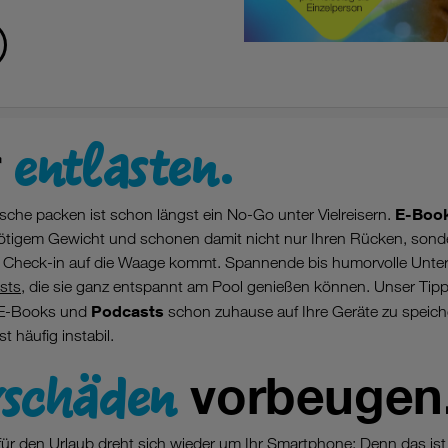
entlasten.
r
E-Boo
sche packen ist schon längst ein No-Go unter Vielreisern.
ötigem Gewicht und schonen damit nicht nur Ihren Rücken, sonde
 Check-in auf die Waage kommt. Spannende bis humorvolle Unterh
sts
, die sie ganz entspannt am Pool genießen können. Unser Tipp
Podcasts
, E-Books und
schon zuhause auf Ihre Geräte zu speic
t häufig instabil.
rschäden
vorbeugen
für den Urlaub dreht sich wieder um Ihr Smartphone: Denn das ist