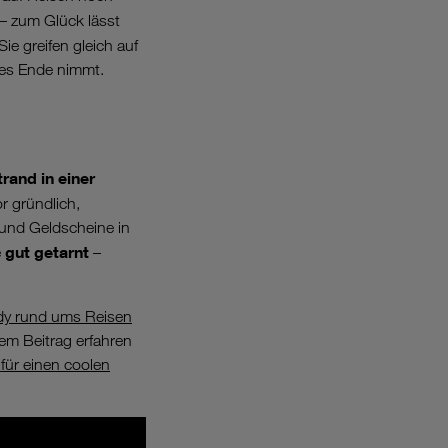
– zum Glück lässt
ie greifen gleich auf
ses Ende nimmt.
and in einer
r gründlich,
und Geldscheine in
gut
getarnt
e
–
ndy rund ums Reisen
sem Beitrag erfahren
für einen coolen