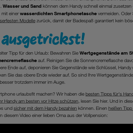
Wasser und Sand
n.
können dem Handy schnell einmal zusetzen 
wasserdichten Smartphonetasche
 mit einer
vermeiden. Oder S
serfesten Modelle
zurück, damit der Badespaß garantiert kein bö
ausgetrickst!
e
Wertgegenstände am Str
elter Tipp für den Urlaub: Bewahren Sie
nnencremeflasche
auf. Reinigen Sie die Sonnencremeflasche davo
ere Ende auf, deponieren Sie Gegenstände wie Schlüssel, Handy 
ken Sie das obere Ende wieder auf. So sind Ihre Wertgegenständ
r besser trotzdem immer im Auge.
rtphone urlaubsfit machen? Wir haben die
besten Tipps für's Ha
hr Handy am besten vor Hitze schützen,
lesen Sie hier. Und in die
los und
sicher mit dem Handy bezahlen
können. Einen
heißen Tipp 
in diesem Video einer lieben Oma aus der Vollpension: