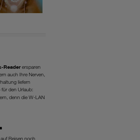
k-Reader
ersparen
rn auch Ihre Nerven,
altung liefern
 für den Urlaub:
hern, denn die W-LAN
.
 auf Reisen noch