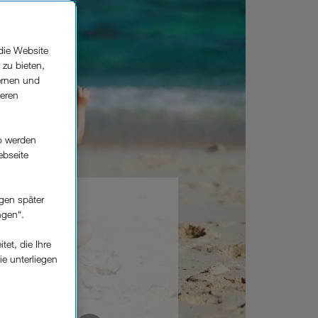
die Website
 zu bieten,
ernen und
seren
o werden
ebseite
gen später
ngen“.
et, die Ihre
ie unterliegen
elfe zur