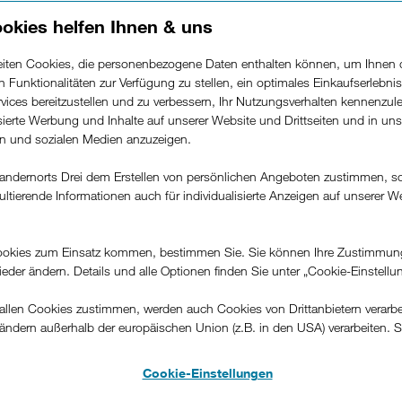
okies helfen Ihnen & uns
beiten Cookies, die personenbezogene Daten enthalten können, um Ihnen 
ren Funktionalitäten zur Verfügung zu stellen, ein optimales Einkaufserlebnis
vices bereitzustellen und zu verbessern, Ihr Nutzungsverhalten kennenzul
isierte Werbung und Inhalte auf unserer Website und Drittseiten und in un
rn und sozialen Medien anzuzeigen.
andernorts Drei dem Erstellen von persönlichen Angeboten zustimmen, s
ultierende Informationen auch für individualisierte Anzeigen auf unserer W
.
okies zum Einsatz kommen, bestimmen Sie. Sie können Ihre Zustimmun
wieder ändern. Details und alle Optionen finden Sie unter „Cookie-Einstellu
sten Tipps für einen
llen Cookies zustimmen, werden auch Cookies von Drittanbietern verarbeit
ändern außerhalb der europäischen Union (z.B. in den USA) verarbeiten. S
ten Urlaub
-konformen Datenschutzniveau und es stehen keine wirksamen Rechtsbeh
.
Cookie-Einstellungen
 2023 14:45