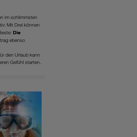
en im schlimmsten
tiv: Mit Drei können
Die
Beste:
etrag ebenso
für den Urlaub kann
eren Gefühl starten.