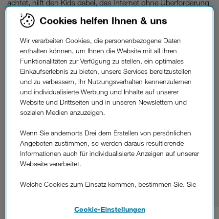
achtet, hilft den Kids dabei, das Internet ohne Überforderung
oder unangenehme Überraschungen sicher zu entdecken.
Cookies helfen Ihnen & uns
Schritt für Schritt den Umgang
So lernt der Nachwuchs
mit digitalen Medien
im geschützten Raum.
Wir verarbeiten Cookies, die personenbezogene Daten
enthalten können, um Ihnen die Website mit all ihren
fünf besten
Die
Funktionalitäten zur Verfügung zu stellen, ein optimales
Einkaufserlebnis zu bieten, unsere Services bereitzustellen
Kindersuchmaschinen.
und zu verbessern, Ihr Nutzungsverhalten kennenzulernen
und individualisierte Werbung und Inhalte auf unserer
Es gibt einige Tools, die den Kids das Surfen erleichtern,
Website und Drittseiten und in unseren Newslettern und
kindgerecht durch das Internet
damit sie sich sicher und
sozialen Medien anzuzeigen.
bewegen
können. Nicht jede Kindersuchmaschine ist dabei
gleich aufgebaut. Manche bieten mehr Infos, andere setzen
Wenn Sie andernorts Drei dem Erstellen von persönlichen
auf spielerische Elemente oder klare Themenbereiche. Damit
Angeboten zustimmen, so werden daraus resultierende
du schnell den Überblick bekommst, haben wir dir eine
Informationen auch für individualisierte Anzeigen auf unserer
Liste der besten Kindersuchmaschinen
kompakte
Webseite verarbeitet.
pädagogisch geprüft
zusammengestellt. Die Auswahl ist
,
leicht zu bedienen, geeignet für verschiedene Altersgruppen
Welche Cookies zum Einsatz kommen, bestimmen Sie. Sie
und teils auch als Kindersuchmaschinen-App verfügbar.
können Ihre Zustimmungen später jederzeit wieder ändern.
Details und alle Optionen finden Sie unter „Cookie-
Cookie-Einstellungen
Einstellungen“.