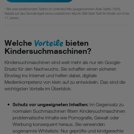
* Bei zwei bestehenden Tarifen im Unlimited Mix (ausgenommen Kids-Tarife) 100%
Rabatt auf das Grundentgelt eines zusätzlichen MyLife SIM Start Tarif für Kinder von 6 bis
11 Jahren.
Vorteile
Welche
bieten
Kindersuchmaschinen?
Kindersuchmaschinen sind weit mehr als nur ein Google-
Ersatz für den Nachwuchs. Sie schaffen einen sicheren
Einstieg ins Internet und helfen dabei, digitale
Medienkompetenz von klein auf zu entwickeln. Das sind die
wichtigsten Vorteile im Überblick:
Schutz vor ungeeigneten Inhalten:
Im Gegensatz zu
normalen Suchmaschinen filtern Kindersuchmaschinen
problematische Inhalte wie Pornografie, Gewalt oder
Werbung konsequent heraus. Sie verwenden
sogenannte Whitelists: Nur geprüfte und kindgerechte