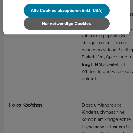
Name
Beschreibung
Wenn Sie allen Cookies zustimmen, werden auch Cookies
Alle Cookies akzeptieren (inkl. USA)
fragFINN
Die grüne Raupe FINN is
von Drittanbietern verarbeitet, die Ihre Daten in Ländern
Hüterin dieser beliebten
außerhalb der europäischen Union (z.B. in den USA)
Nur notwendige Cookies
Kindersuchmaschine. Es 
verarbeiten. Sie unterliegen keinem EU-konformen
Datenschutzniveau und es stehen keine wirksamen
zahlreiche geprüfte Seite
Rechtsbehelfe zur Verfügung.
kindgerechten Themen,
passende Videos, Surftip
Cookies von Unternehmen in Drittstaaten, die ein ähnliches
Erklärhilfen, Spiele und m
Datenschutzniveau wie in der Europäischen Union aufweisen
fragFINN
arbeitet mit
(z.B. Data Privacy Framework), werden wie europäische
Whitelists und wird redak
Unternehmen behandelt.
betreut.
Wenn Sie „Nur notwendige Cookies“ wählen, dann sind für
Sie nur jene Cookies im Einsatz, die zur Funktion dieser
Website unerlässlich sind.
Helles Köpfchen
Diese umfangreiche
Kindersuchmaschine
kombiniert kindgerechte
Ergebnisse mit einem Onl