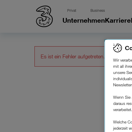
Privat
Business
Unternehmen
Karriere
Co
Es ist ein Fehler aufgetreten.
Wir verar
mit all ih
unsere Ser
individual
Newslette
Wenn Sie 
daraus res
verarbeitet
Welche Co
jederzeit 