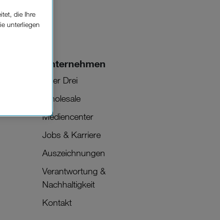
et, die Ihre
ie unterliegen
elfe zur
Unternehmen
n der
che
Über Drei
Wholesale
Einsatz, die
Mediencenter
Jobs & Karriere
Auszeichnungen
Verantwortung &
Nachhaltigkeit
Kontakt