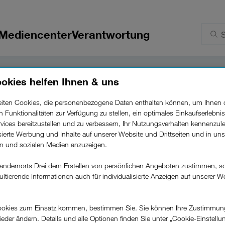
Mediencenter
Verantwortung
okies helfen Ihnen & uns
beiten Cookies, die personenbezogene Daten enthalten können, um Ihnen 
ren Funktionalitäten zur Verfügung zu stellen, ein optimales Einkaufserlebnis
vices bereitzustellen und zu verbessern, Ihr Nutzungsverhalten kennenzul
isierte Werbung und Inhalte auf unserer Website und Drittseiten und in un
rn und sozialen Medien anzuzeigen.
andernorts Drei dem Erstellen von persönlichen Angeboten zustimmen, s
ultierende Informationen auch für individualisierte Anzeigen auf unserer W
Zurück zur Jobübersicht
.
okies zum Einsatz kommen, bestimmen Sie. Sie können Ihre Zustimmun
wieder ändern. Details und alle Optionen finden Sie unter „Cookie-Einstellu