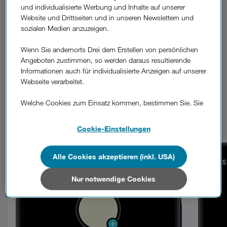
und individualisierte Werbung und Inhalte auf unserer
Ein öffentliches Konto ist zwar verlockend für die Reichweite.
Website und Drittseiten und in unseren Newslettern und
privates Konto ist aber sicherer
Ein
, um die volle Kontrolle
sozialen Medien anzuzeigen.
zu haben. So geht’s:
Wenn Sie andernorts Drei dem Erstellen von persönlichen
Geh auf das Profil und oben rechts auf die drei Balken.
Angeboten zustimmen, so werden daraus resultierende
Informationen auch für individualisierte Anzeigen auf unserer
Wähle „Einstellungen und Datenschutz“.
Webseite verarbeitet.
Tippe anschließend auf „Datenschutz“.
Welche Cookies zum Einsatz kommen, bestimmen Sie. Sie
Schieb bei „Privates Konto“ den Regler auf rechts.
können Ihre Zustimmungen später jederzeit wieder ändern.
Details und alle Optionen finden Sie unter „Cookie-
Cookie-Einstellungen
Einstellungen“.
Wenn Sie allen Cookies zustimmen, werden auch Cookies
Alle Cookies akzeptieren (inkl. USA)
von Drittanbietern verarbeitet, die Ihre Daten in Ländern
außerhalb der europäischen Union (z.B. in den USA)
Nur notwendige Cookies
verarbeiten. Sie unterliegen keinem EU-konformen
Datenschutzniveau und es stehen keine wirksamen
Rechtsbehelfe zur Verfügung.