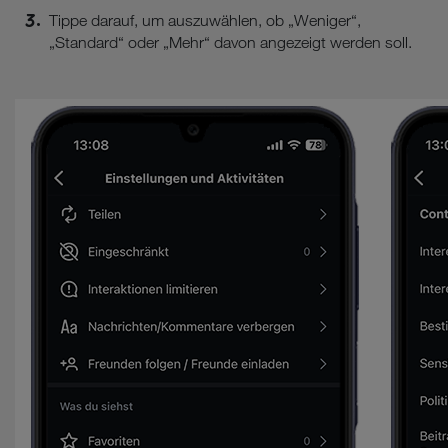
Tippe darauf, um auszuwählen, ob „Weniger“,
„Standard“ oder „Mehr“ davon angezeigt werden soll.