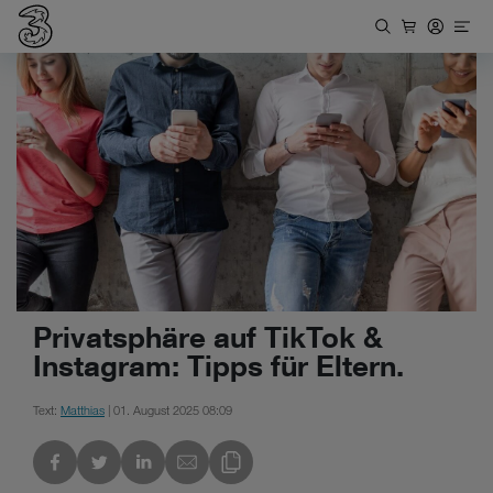
Privatsphäre auf TikTok &
Instagram: Tipps für Eltern.
Text:
Matthias
| 01. August 2025 08:09
kedIn
Link des Blogs kopieren