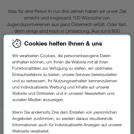
Was für eine Reise! In nur drei Jahren haben wir unser Ziel
erreicht und insgesamt 100 Wünsche von
Jugendsportvereinen aus ganz Österreich erfüllt. Oder fast,
denn einige sind noch in Umsetzung. Aus rund 800
Einsendungen sind großartige Projekte entstanden - und
Cookies helfen Ihnen & uns
jedes davon war einzigartig. Den Ideen waren keine Grenzen
gesetzt, von neuen Sportdressen und Fan-Merchandise bis
Wir verarbeiten Cookies, die personenbezogene Daten
zum Training mit dem Sportsidol war alles dabei.
enthalten können, um Ihnen die Website mit all ihren
Wir sagen danke an alle Vereine, die mitgemacht haben.
Funktionalitäten zur Verfügung zu stellen, ein optimales
Einkaufserlebnis zu bieten, unsere Services bereitzustellen
Danke für eure Begeisterung und Zeit, um für eure Jugend
und zu verbessern, Ihr Nutzungsverhalten kennenzulernen
unvergessliche Erlebnisse zu schaffen. Und danke auch an
und individualisierte Werbung und Inhalte auf unserer
alle Kids – für eure strahlenden Gesichter, eure vielen
Website und Drittseiten und in unseren Newslettern und
positiven Rückmeldungen und euren ungebremsten Einsatz
sozialen Medien anzuzeigen.
und eure Leidenschaft für den Vereinssport.
Wenn Sie andernorts Drei dem Erstellen von persönlichen
angefühlt.
So hat sich das
Angeboten zustimmen, so werden daraus resultierende
Informationen auch für individualisierte Anzeigen auf unserer
Ein paar Ausschnitte von vielen
Webseite verarbeitet.